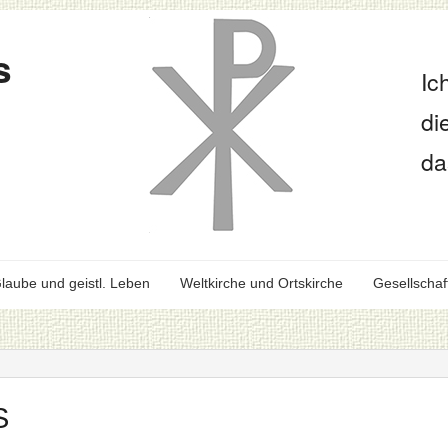
s
Ic
di
da
laube und geistl. Leben
Weltkirche und Ortskirche
Gesellschaf
S