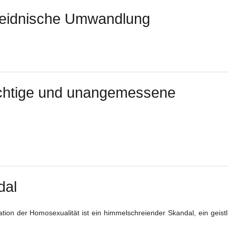
uheidnische Umwandlung
chtige und unangemessene
dal
on der Homosexualität ist ein himmelschreiender Skandal, ein geistl