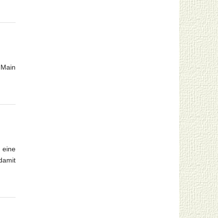
 Main
 eine
damit