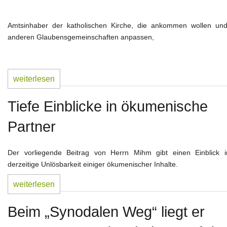
Glaube und geistl. Leben
Weltkirche und Ortskirche
Amtsinhaber der katholischen Kirche, die ankommen wollen und
anderen Glaubensgemeinschaften anpassen,
Gesellschaft und Staat
Impressum
weiterlesen
Tiefe Einblicke in ökumenische
Partner
Der vorliegende Beitrag von Herrn Mihm gibt einen Einblick i
derzeitige Unlösbarkeit einiger ökumenischer Inhalte.
weiterlesen
Beim „Synodalen Weg“ liegt er