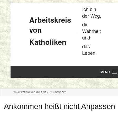
Ich bin
der Weg,
Arbeitskreis
die
von
Wahrheit
und
Katholiken
das
Leben
MENU
Startseite
/
www.katholikenkreis.de
3:
Kompakt
Unsere Leitideen
Ankommen heißt nicht Anpassen
Kompakt