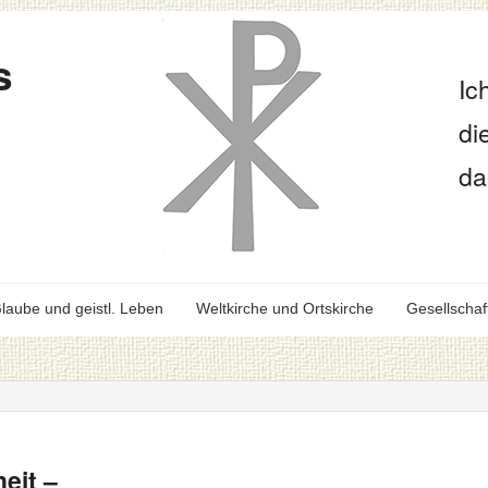
s
Ic
di
da
laube und geistl. Leben
Weltkirche und Ortskirche
Gesellschaf
eit –