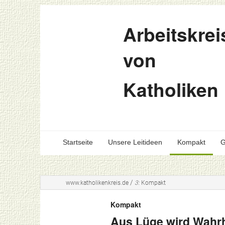
Arbeitskrei
von
Katholiken
Startseite
Unsere Leitideen
Kompakt
G
/
www.katholikenkreis.de
3:
Kompakt
Kompakt
Aus Lüge wird Wahrh