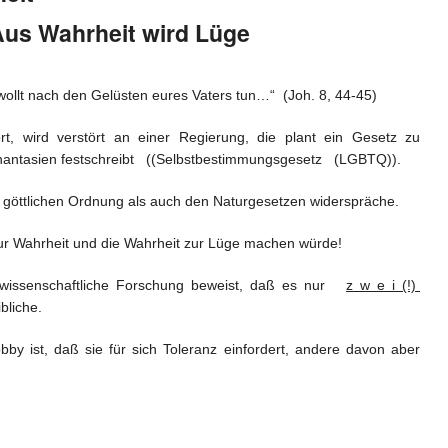
it wird Lüge
wollt nach den Gelüsten eures Vaters tun…“ (Joh. 8, 44-45)
wird verstört an einer Regierung, die plant ein Gesetz zu
 Phantasien festschreibt ((Selbstbestimmungsgesetz (LGBTQ)).
 göttlichen Ordnung als auch den Naturgesetzen widerspräche.
ur Wahrheit und die Wahrheit zur Lüge machen würde!
turwissenschaftliche Forschung beweist, daß es nur
z w e i (!)
bliche.
y ist, daß sie für sich Toleranz einfordert, andere davon aber