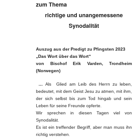
Glaube und geistl. Leben
zum Thema
Weltkirche und Ortskirche
richtige und unangemessene
Synodalität
Gesellschaft und Staat
Impressum
Auszug aus der Predigt zu Pfingsten 2023
„Das Wort über das Wort“
von Bischof Erik Varden, Trondheim
(Norwegen)
…
Als Glied am Leib des Herrn zu leben,
bedeutet, mit dem Geist Jesu zu atmen, mit ihm,
der sich selbst bis zum Tod hingab und sein
Leben für seine Freunde opferte.
Wir sprechen in diesen Tagen viel von
Synodalität.
Es ist ein treffender Begriff, aber man muss ihn
richtig verstehen.