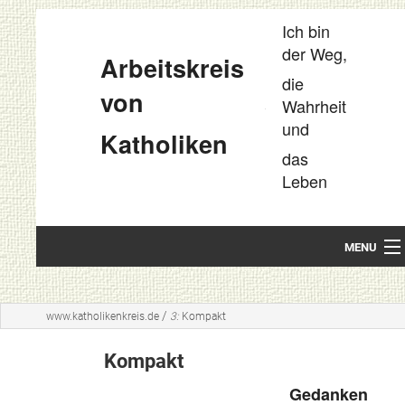
Ich bin
der Weg,
Arbeitskreis
die
von
Wahrheit
und
Katholiken
das
Leben
MENU
Startseite
/
www.katholikenkreis.de
3:
Kompakt
Unsere Leitideen
Kompakt
Kompakt
Gedanken