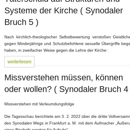
Glaube und geistl. Leben
Systeme der Kirche ( Synodaler
Weltkirche und Ortskirche
Bruch 5 )
Gesellschaft und Staat
Nach kirchlich-theologischer Selbstbewertung verstoßen Geistlich
Impressum
gegen Minderjährige und Schutzbefohlene sexuelle Übergriffe beg
haben, in zweifacher Weise gegen die Lehre der Kirche:
weiterlesen
Missverstehen müssen, können
oder wollen? ( Synodaler Bruch 4 
Missverstehen mit Verleumdungsfolge
Die Tagesschau berichtete am 3. 2. 2022 über die dritte Vollversa
des Synodalen Wegs in Frankfurt a. M. mit dem Aufmacher „Äußer
eines Bischofs sorgten für Aufruhr".