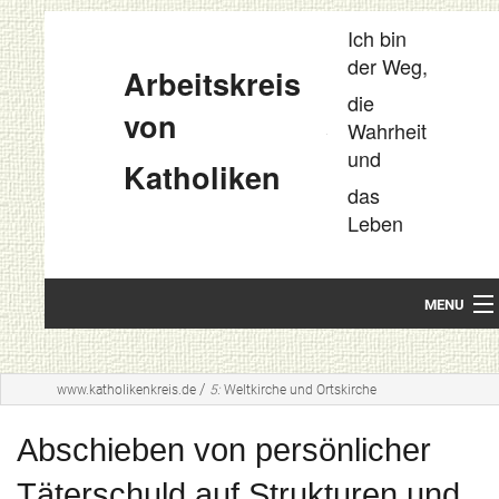
Ich bin
der Weg,
Arbeitskreis
die
von
Wahrheit
und
Katholiken
das
Leben
MENU
Startseite
/
www.katholikenkreis.de
5:
Weltkirche und Ortskirche
Unsere Leitideen
Abschieben von persönlicher
Kompakt
Täterschuld auf Strukturen und