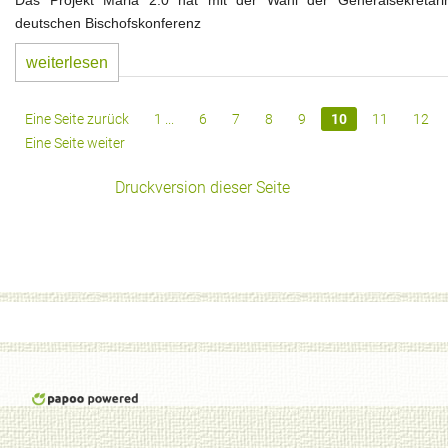
Das Projekt Maria 2.0 hat mit der Wahl der Generalsekretäri
deutschen Bischofskonferenz
weiterlesen
Eine Seite zurück
1 ...
6
7
8
9
10
11
12
Eine Seite weiter
Druckversion dieser Seite