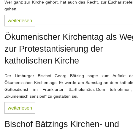
Glaube und geistl. Leben
Wer ganz zur Kirche gehört, hat auch das Recht, zur Eucharistiefe
gehen.
Weltkirche und Ortskirche
weiterlesen
Gesellschaft und Staat
Ökumenischer Kirchentag als We
Impressum
zur Protestantisierung der
katholischen Kirche
Der Limburger Bischof Georg Bätzing sagte zum Auftakt d
Ökumenischen Kirchentags: Er werde am Samstag an dem katholi
Gottesdienst im Frankfurter Bartholomäus-Dom teilnehmen
„ökumenisch sensibel" zu gestalten sei.
weiterlesen
Bischof Bätzings Kirchen- und