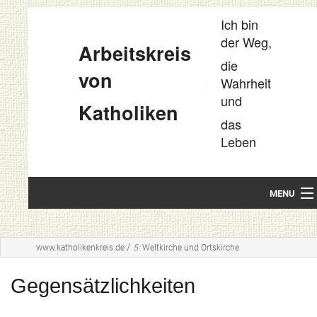
Ich bin
der Weg,
Arbeitskreis
die
von
Wahrheit
und
Katholiken
das
Leben
MENU
Startseite
/
www.katholikenkreis.de
5:
Weltkirche und Ortskirche
Unsere Leitideen
Gegensätzlichkeiten
Kompakt