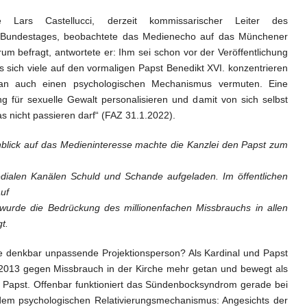
e Lars Castellucci, derzeit kommissarischer Leiter des
 Bundestages, beobachtete das Medienecho auf das Münchener
m befragt, antwortete er: Ihm sei schon vor der Veröffentlichung
 sich viele auf den vormaligen Papst Benedikt XVI. konzentrieren
an auch einen psychologischen Mechanismus vermuten. Eine
g für sexuelle Gewalt personalisieren und damit von sich selbst
s nicht passieren darf“ (FAZ 31.1.2022).
k auf das Medieninteresse machte die Kanzlei den Papst zum
 Kanälen Schuld und Schande aufgeladen. Im öffentlichen
 auf
die Bedrückung des millionenfachen Missbrauchs in allen
t.
ne denkbar unpassende Projektionsperson? Als Kardinal und Papst
 2013 gegen Missbrauch in der Kirche mehr getan und bewegt als
r Papst. Offenbar funktioniert das Sündenbocksyndrom gerade bei
em psychologischen Relativierungsmechanismus: Angesichts der