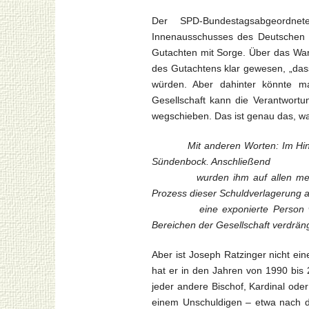
Der SPD-Bundestagsabgeordnet
Innenausschusses des Deutschen
Gutachten mit Sorge. Über das Waru
des Gutachtens klar gewesen, „dass
würden. Aber dahinter könnte m
Gesellschaft kann die Verantwortun
wegschieben. Das ist genau das, wa
Mit anderen Worten: Im Hinblic
Sündenbock. Anschließend
wurden ihm auf allen medialen
Prozess dieser Schuldverlagerung
eine exponierte Person wurde 
Bereichen der Gesellschaft verdräng
Aber ist Joseph Ratzinger nicht ei
hat er in den Jahren von 1990 bis
jeder andere Bischof, Kardinal ode
einem Unschuldigen – etwa nach d