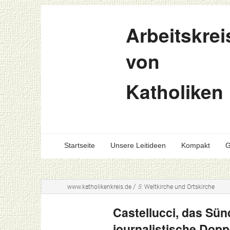
Arbeitskrei
von
Katholiken
Startseite
Unsere Leitideen
Kompakt
G
/
www.katholikenkreis.de
5:
Weltkirche und Ortskirche
Castellucci, das Sü
journalistische Dop