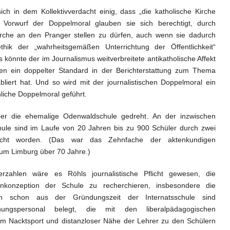
ich in dem Kollektivverdacht einig, dass „die katholische Kirche
Vorwurf der Doppelmoral glauben sie sich berechtigt, durch
irche an den Pranger stellen zu dürfen, auch wenn sie dadurch
ethik der „wahrheitsgemäßen Unterrichtung der Öffentlichkeit“
 könnte der im Journalismus weitverbreitete antikatholische Affekt
en ein doppelter Standard in der Berichterstattung zum Thema
bliert hat. Und so wird mit der journalistischen Doppelmoral ein
liche Doppelmoral geführt.
ber die ehemalige Odenwaldschule gedreht. An der inzwischen
le sind im Laufe von 20 Jahren bis zu 900 Schüler durch zwei
ucht worden. (Das war das Zehnfache der aktenkundigen
um Limburg über 70 Jahre.)
erzahlen wäre es Röhls journalistische Pflicht gewesen, die
nkonzeption der Schule zu recherchieren, insbesondere die
nn schon aus der Gründungszeit der Internatsschule sind
hungspersonal belegt, die mit den liberalpädagogischen
 Nacktsport und distanzloser Nähe der Lehrer zu den Schülern