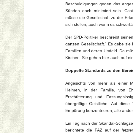
Beschuldigungen gegen das angese
Sünden doch minimiert sein. Caste
müsse die Gesellschaft zu der Erk
sich stellen, auch wenn es schwerfäl
Der SPD-Politiker beschreibt seine
ganzen Gesellschaft.“ Es gebe sie i
Familien und deren Umfeld. Da müss
Kirchen: Sie gehen hier auch auf e
Doppelte Standards zu den Berei
Angesichts von mehr als einer Mi
Heimen, in der Familie, von Eh
Erschütterung und Fassungslosi
übergriffige Geistliche. Auf dies
Empörung konzentrieren, alle ander
Ein Tag nach der Skandal-Schlagze
berichtete die FAZ auf der
letzte