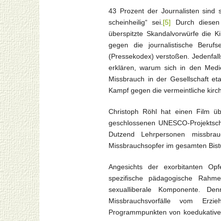
43 Prozent der Journalisten sind s
scheinheilig“ sei.
[5]
Durch diesen 
überspitzte Skandalvorwürfe die K
gegen die journalistische Berufs
(Pressekodex) verstoßen. Jedenfalls
erklären, warum sich in den Medi
Missbrauch in der Gesellschaft eta
Kampf gegen die vermeintliche kirch
Christoph Röhl hat einen Film ü
geschlossenen UNESCO-Projektschu
Dutzend Lehrpersonen missbra
Missbrauchsopfer im gesamten Bist
Angesichts der exorbitanten Opf
spezifische pädagogische Rahme
sexualliberale Komponente. De
Missbrauchsvorfälle vom Erzie
Programmpunkten von koedukativem