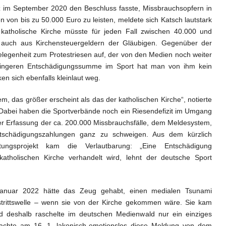
z im September 2020 den Beschluss fasste, Missbrauchsopfern in
 von bis zu 50.000 Euro zu leisten, meldete sich Katsch lautstark
 katholische Kirche müsste für jeden Fall zwischen 40.000 und
 auch aus Kirchensteuergeldern der Gläubigen. Gegenüber der
Gelegenheit zum Protestriesen auf, der von den Medien noch weiter
eringeren Entschädigungssumme im Sport hat man von ihm kein
en sich ebenfalls kleinlaut weg.
em,
das größer erscheint als das der katholischen Kirche“, notierte
abei haben die Sportverbände noch ein Riesendefizit im Umgang
er Erfassung der ca. 200.000 Missbrauchsfälle, dem Meldesystem,
ntschädigungszahlungen ganz zu schweigen. Aus dem kürzlich
eitungsprojekt kam die Verlautbarung: „Eine Entschädigung
katholischen Kirche verhandelt wird, lehnt der deutsche Sport
anuar 2022 hätte das Zeug gehabt, einen medialen Tsunami
strittswelle – wenn sie von der Kirche gekommen wäre. Sie kam
 deshalb raschelte im deutschen Medienwald nur ein einziges
rachte am 16. 1. lakonisch-emotionslos diese Meldung von dem