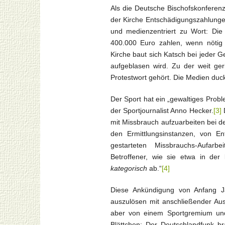
Als die Deutsche Bischofskonferen
der Kirche Entschädigungszahlungen
und medienzentriert zu Wort: Die
400.000 Euro zahlen, wenn nötig
Kirche baut sich Katsch bei jeder 
aufgeblasen wird. Zu der weit g
Protestwort gehört. Die Medien duck
Der Sport hat ein „gewaltiges
Probl
der Sportjournalist Anno Hecker.
[3]
D
mit Missbrauch aufzuarbeiten bei d
den Ermittlungsinstanzen, von E
gestarteten Missbrauchs-Aufarb
Betroffener, wie sie etwa in der 
kategorisch
ab.“
[4]
Diese Ankündigung von Anfang J
auszulösen mit anschließender Au
aber von einem Sportgremium und
Blättchen: Der Deutschlandfunk b