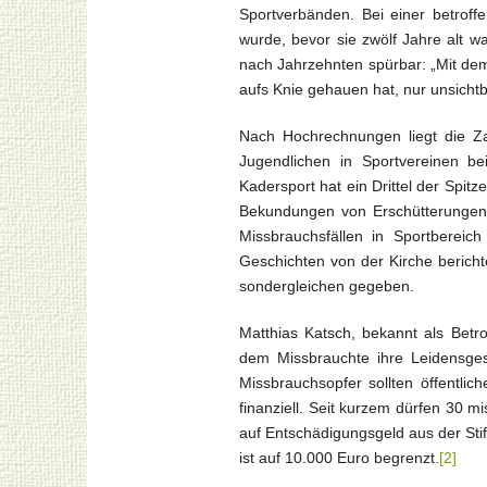
Sportverbänden. Bei einer betroff
wurde, bevor sie zwölf Jahre alt w
nach Jahrzehnten spürbar: „Mit dem 
aufs Knie gehauen hat, nur unsichtb
Nach Hochrechnungen liegt die Zah
Jugendlichen in Sportvereinen b
Kadersport hat ein Drittel der Spitze
Bekundungen von Erschütterungen 
Missbrauchsfällen in Sportbereic
Geschichten von der Kirche berich
sondergleichen gegeben.
Matthias Katsch, bekannt als Betro
dem Missbrauchte ihre Leidensges
Missbrauchsopfer sollten öffentlic
finanziell. Seit kurzem dürfen 30
auf Entschädigungsgeld aus der St
ist auf 10.000 Euro begrenzt.
[2]