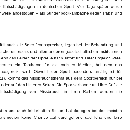
s-Entschädigungen im deutschen Sport. Vier Tage später wurde
enwelle angestoßen – als Sündenbockkampagne gegen Papst und
il auch die Betroffenensprecher, legen bei der Behandlung und
che einerseits und allen anderen gesellschaftlichen Institutionen
wenn das Leiden der Opfer je nach Tatort und Täter ungleich wäre.
ssbrauch ein Topthema für die meisten Medien, bei dem das
 ausgereizt wird. Obwohl „der Sport besonders anfällig ist für
2021), kommt das Missbrauchsthema aus dem Sportbereich nur bei
oder auf den hinteren Seiten. Die Sportverbände und ihre Defizite
 Entschädigung von Missbrauch in ihren Reihen werden nie
guten und auch fehlerhaften Seiten) hat dagegen bei den meisten
itätsmedien keine Chance auf durchgehend sachliche und faire