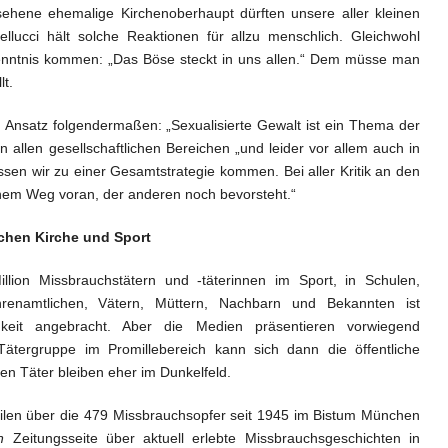
hene ehemalige Kirchenoberhaupt dürften unsere aller kleinen
llucci hält solche Reaktionen für allzu menschlich. Gleichwohl
enntnis kommen: „Das Böse steckt in uns allen.“ Dem müsse man
lt.
n Ansatz folgendermaßen: „Sexualisierte Gewalt ist ein Thema der
n allen gesellschaftlichen Bereichen „und leider vor allem auch in
en wir zu einer Gesamtstrategie kommen. Bei aller Kritik an den
inem Weg voran, der anderen noch bevorsteht.“
chen Kirche und Sport
llion Missbrauchstätern und -täterinnen im Sport, in Schulen,
renamtlichen, Vätern, Müttern, Nachbarn und Bekannten ist
gkeit angebracht. Aber die Medien präsentieren vorwiegend
e Tätergruppe im Promillebereich kann sich dann die öffentliche
en Täter bleiben eher im Dunkelfeld.
ilen über die 479 Missbrauchsopfer seit 1945 im Bistum München
n
Zeitungsseite über aktuell erlebte Missbrauchsgeschichten in