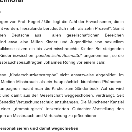
)
n von Prof. Fegert / Ulm liegt die Zahl der Erwachsenen, die in
t wurden, hierzulande bei „deutlich mehr als zehn Prozent“. Somit
en Deutsche aus allen gesellschaftlichen Bereichen
sind etwa eine Million Kinder und Jugendliche von sexuellem
ulklasse sitzen ein bis zwei missbrauchte Kinder. Bei steigenden
Kinder inzwischen „
pandemische Ausmaße
“ angenommen, so die
sbrauchsbeauftragten Johannes Röhrig vor einem Jahr.
iese „Kinderschutzkatastrophe“ nicht ansatzweise abgebildet. Im
e Medien Missbrauch als ein hauptsächlich kirchliches Phänomen.
skampagnen macht man die Kirche zum Sündenbock. Auf sie wird
rt und damit aus der Gesellschaft weggeschoben, verdrängt. Seit
Benedikt Vertuschungsschuld anzuhängen. Die Münchener Kanzlei
iner „dramaturgisch“ inszenierten Gutachten-Vorstellung den
igen an Missbrauch und Vertuschung zu präsentieren.
rsonalisieren und damit wegschieben