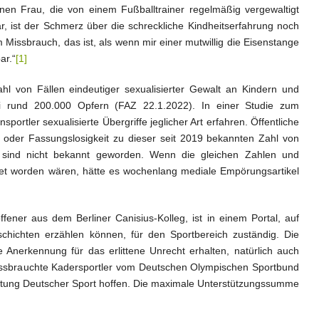
enen Frau, die von einem Fußballtrainer regelmäßig vergewaltigt
ar, ist der Schmerz über die schreckliche Kindheitserfahrung noch
Missbrauch, das ist, als wenn mir einer mutwillig die Eisenstange
ar.“
[1]
l von Fällen eindeutiger sexualisierter Gewalt an Kindern und
ei rund 200.000 Opfern (FAZ 22.1.2022). In einer Studie zum
nsportler sexualisierte Übergriffe jeglicher Art erfahren. Öffentliche
oder Fassungslosigkeit zu dieser seit 2019 bekannten Zahl von
h sind nicht bekannt geworden. Wenn die gleichen Zahlen und
tet worden wären, hätte es wochenlang mediale Empörungsartikel
ffener aus dem Berliner Canisius-Kolleg, ist in einem Portal, auf
chichten erzählen können, für den Sportbereich zuständig. Die
he Anerkennung für das erlittene Unrecht erhalten, natürlich auch
 missbrauchte Kadersportler vom Deutschen Olympischen Sportbund
iftung Deutscher Sport hoffen. Die maximale Unterstützungssumme