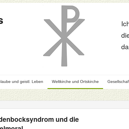
s
Ic
di
da
laube und geistl. Leben
Weltkirche und Ortskirche
Gesellschaf
ndenbocksyndrom und die
pelmoral