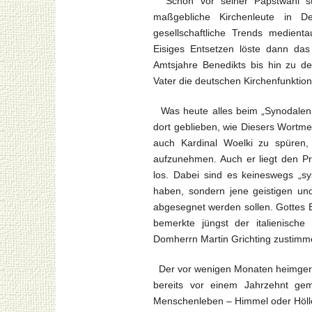
Schon vor seiner Papstwahl stö
maßgebliche Kirchenleute in De
gesellschaftliche Trends medient
Eisiges Entsetzen löste dann das
Amtsjahre Benedikts bis hin zu de
Vater die deutschen Kirchenfunktion
Was heute alles beim „Synodalen 
dort geblieben, wie Diesers Wortme
auch Kardinal Woelki zu spüren,
aufzunehmen. Auch er liegt den P
los. Dabei sind es keineswegs „sy
haben, sondern jene geistigen un
abgesegnet werden sollen. Gottes 
bemerkte jüngst der italienisc
Domherrn Martin Grichting zustimmend
Der vor wenigen Monaten heimgeru
bereits vor einem Jahrzehnt ge
Menschenleben – Himmel oder Hölle 