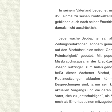
In seinem Vaterland begegnet man 
XVI. einmal zu seinen Pontifikalzei
geblieben auch nach seiner Emeriti
damals nicht ausdrücklich.
Jeder wache Beobachter sah aber
Zeitungsredaktionen, sondern genau
auf den Bischöfsstühlen selbst. Ge
Feindseligkeit“ geoutet. Mit pop
Missbrauchscausa in der Erzdiöz
Joseph Ratzinger zum Anlaß genomm
heißt dieser Aachener Bischof
Routinesitzungen ablaufen kön
Besprechungen sind, ja nur sein 
aktuellen Vorgangs und die daran
Vater, sich zu „entschuldigen“, al
noch als Emeritus „einen mitzugebe