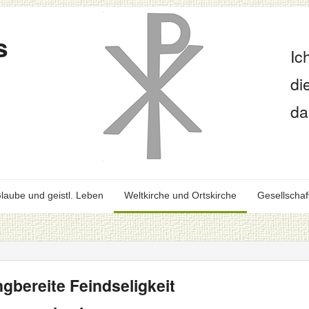
s
Ic
di
da
laube und geistl. Leben
Weltkirche und Ortskirche
Gesellschaf
gbereite Feindseligkeit