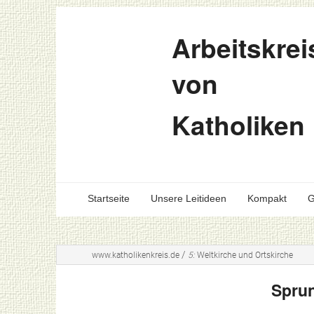
Arbeitskrei
von
Katholiken
Startseite
Unsere Leitideen
Kompakt
G
/
www.katholikenkreis.de
5:
Weltkirche und Ortskirche
Sprun