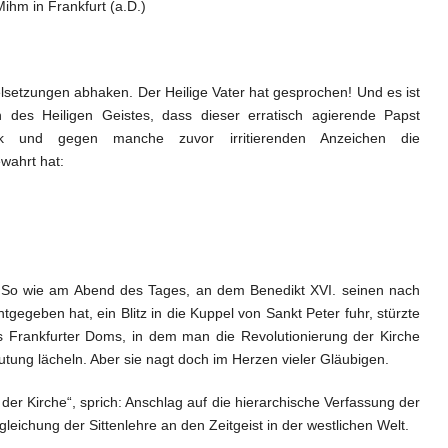
hm in Frankfurt (a.D.)
elsetzungen abhaken. Der Heilige Vater hat gesprochen! Und es ist
 des Heiligen Geistes, dass dieser erratisch agierende Papst
ick und gegen manche zuvor irritierenden Anzeichen die
wahrt hat:
 So wie am Abend des Tages, an dem Benedikt XVI. seinen nach
ntgegeben hat, ein Blitz in die Kuppel von Sankt Peter fuhr, stürzte
s Frankfurter Doms, in dem man die Revolutionierung der Kirche
tung lächeln. Aber sie nagt doch im Herzen vieler Gläubigen.
er Kirche“, sprich: Anschlag auf die hierarchische Verfassung der
leichung der Sittenlehre an den Zeitgeist in der westlichen Welt.