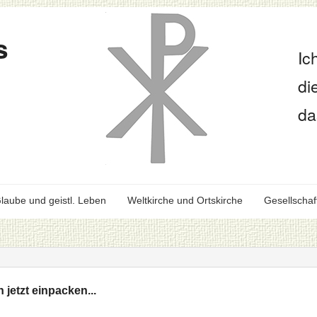
s
Ic
di
da
laube und geistl. Leben
Weltkirche und Ortskirche
Gesellschaf
jetzt einpacken...