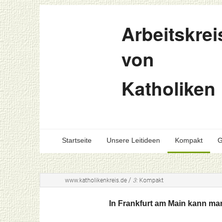
Arbeitskrei
von
Katholiken
Startseite
Unsere Leitideen
Kompakt
G
/
www.katholikenkreis.de
3:
Kompakt
In Frankfurt am Main kann man 