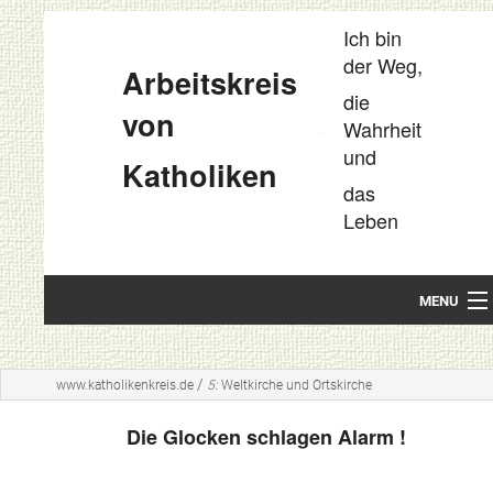
Ich bin
der Weg,
Arbeitskreis
die
von
Wahrheit
und
Katholiken
das
Leben
MENU
Startseite
/
www.katholikenkreis.de
5:
Weltkirche und Ortskirche
Unsere Leitideen
Die Glocken schlagen Alarm !
Kompakt