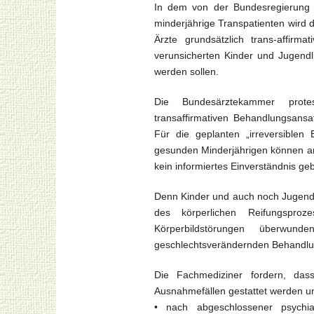
In dem von der Bundesregierung be
minderjährige Transpatienten wird 
Ärzte grundsätzlich trans-affir
verunsicherten Kinder und Jugend
werden sollen.
Die Bundesärztekammer protest
transaffirmativen Behandlungsansa
Für die geplanten „irreversiblen 
gesunden Minderjährigen können an
kein informiertes Einverständnis g
Denn Kinder und auch noch Jugendli
des körperlichen Reifungsproz
Körperbildstörungen überwu
geschlechtsverändernden Behandlu
Die Fachmediziner fordern, das
Ausnahmefällen gestattet werden u
• nach abgeschlossener psychia