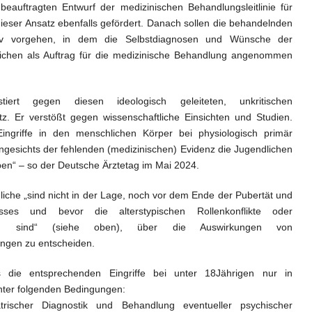
auftragten Entwurf der medizinischen Behandlungsleitlinie für
dieser Ansatz ebenfalls gefördert. Danach sollen die behandelnden
mativ vorgehen, in dem die Selbstdiagnosen und Wünsche der
lichen als Auftrag für die medizinische Behandlung angenommen
iert gegen diesen ideologisch geleiteten, unkritischen
tz. Er verstößt gegen wissenschaftliche Einsichten und Studien.
Eingriffe in den menschlichen Körper bei physiologisch primär
gesichts der fehlenden (medizinischen) Evidenz die Jugendlichen
eben“ – so der Deutsche Ärztetag im Mai 2024.
che „sind nicht in der Lage, noch vor dem Ende der Pubertät und
esses und bevor die alterstypischen Rollenkonflikte oder
nden sind“ (siehe oben), über die Auswirkungen von
ngen zu entscheiden.
s die entsprechenden Eingriffe bei unter 18Jährigen nur in
nter folgenden Bedingungen:
trischer Diagnostik und Behandlung eventueller psychischer