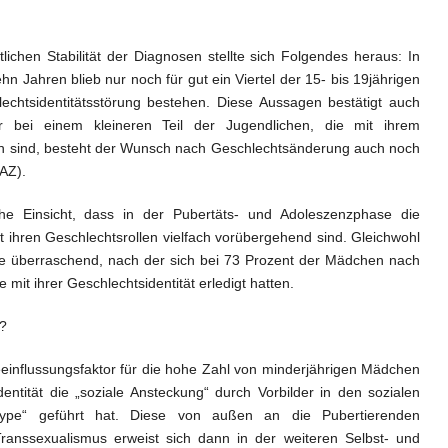
lichen Stabilität der Diagnosen stellte sich Folgendes heraus: In
 Jahren blieb nur noch für gut ein Viertel der 15- bis 19jährigen
chtsidentitätsstörung bestehen. Diese Aussagen bestätigt auch
ur bei einem kleineren Teil der Jugendlichen, die mit ihrem
en sind, besteht der Wunsch nach Geschlechtsänderung auch noch
AZ).
che Einsicht, dass in der Pubertäts- und Adoleszenzphase die
t ihren Geschlechtsrollen vielfach vorübergehend sind. Gleichwohl
ote überraschend, nach der sich bei 73 Prozent der Mädchen nach
mit ihrer Geschlechtsidentität erledigt hatten.
n?
eeinflussungsfaktor für die hohe Zahl von minderjährigen Mädchen
dentität die „soziale Ansteckung“ durch Vorbilder in den sozialen
ype“ geführt hat. Diese von außen an die Pubertierenden
ranssexualismus erweist sich dann in der weiteren Selbst- und