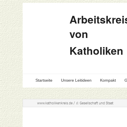
Arbeitskrei
von
Katholiken
Startseite
Unsere Leitideen
Kompakt
G
/
www.katholikenkreis.de
6:
Gesellschaft und Staat
22.