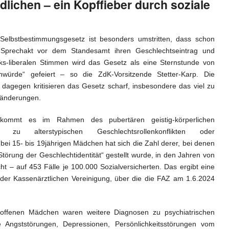
lichen – ein Kopffieber durch soziale
Selbstbestimmungsgesetz ist besonders umstritten, dass schon
 Sprechakt vor dem Standesamt ihren Geschlechtseintrag und
s-liberalen Stimmen wird das Gesetz als eine Sternstunde von
würde“ gefeiert – so die ZdK-Vorsitzende Stetter-Karp. Die
dagegen kritisieren das Gesetz scharf, insbesondere das viel zu
tsänderungen.
kommt es im Rahmen des pubertären geistig-körperlichen
ch zu alterstypischen Geschlechtsrollenkonflikten oder
bei 15- bis 19jährigen Mädchen hat sich die Zahl derer, bei denen
Störung der Geschlechtidentität“ gestellt wurde, in den Jahren von
t – auf 453 Fälle je 100.000 Sozialversicherten. Das ergibt eine
er Kassenärztlichen Vereinigung, über die die FAZ am 1.6.2024
troffenen Mädchen waren weitere Diagnosen zu psychiatrischen
 Angststörungen, Depressionen, Persönlichkeitsstörungen vom