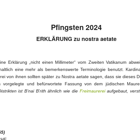
Pfingsten 2024
ERKLÄRUNG zu nostra aetate
eine Erklärung „nicht einen Millimeter“ vom Zweiten Vatikanum abwei
nhaltlich eine mehr als bemerkenswerte Terminologie benutzt. Kardin
 Drei von ihnen sollten später zu Nostra aetate sagen, dass sie dieses 
m vorgelegte und befürwortete Fassung von dem jüdischen Maurerg
trikten ist B’nai B’rith ähnlich wie die
Freimaurerei
aufgebaut, verst
65)
CHE