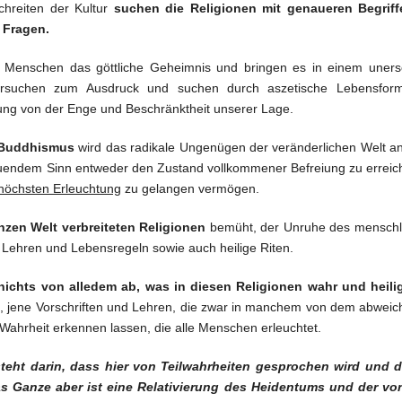
hreiten der Kultur
suchen die Religionen mit genaueren Begriff
 Fragen.
 Menschen das göttliche Geheimnis und bringen es in einem uners
Versuchen zum Ausdruck und suchen durch aszetische Lebensforme
iung von der Enge und Beschränktheit unserer Lage.
Buddhismus
wird das radikale Ungenügen der veränderlichen Welt an
endem Sinn entweder den Zustand vollkommener Befreiung zu erreich
höchsten Erleuchtung
zu gelangen vermögen.
nzen Welt verbreiteten Religionen
bemüht, der Unruhe des menschli
Lehren und Lebensregeln sowie auch heilige Riten.
 nichts von alledem ab, was in diesen Religionen wahr und heilig
jene Vorschriften und Lehren, die zwar in manchem von dem abweichen
r Wahrheit erkennen lassen, die alle Menschen erleuchtet.
teht darin, dass hier von Teilwahrheiten gesprochen wird und d
s Ganze aber ist eine Relativierung des Heidentums und der 