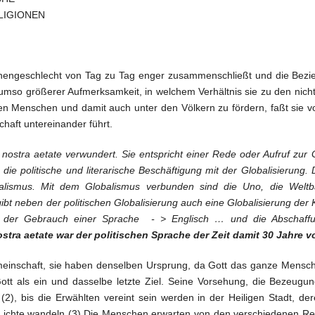
LIGIONEN
chengeschlecht von Tag zu Tag enger zusammenschließt und die Bezi
umso größerer Aufmerksamkeit, in welchem Verhältnis sie zu den nicht
den Menschen und damit auch unter den Völkern zu fördern, faßt sie 
haft untereinander führt.
 nostra aetate verwundert. Sie entspricht einer Rede oder Aufruf zur
e politische und literarische Beschäftigung mit der Globalisierung.
ialismus. Mit dem Globalismus verbunden sind die Uno, die Weltb
ibt neben der politischen Globalisierung auch eine Globalisierung der 
uch der Gebrauch einer Sprache - > Englisch … und die Abschaff
stra aetate war der politischen Sprache der Zeit damit 30 Jahre vo
Gemeinschaft, sie haben denselben Ursprung, da Gott das ganze Mens
ott als ein und dasselbe letzte Ziel. Seine Vorsehung, die Bezeugun
2), bis die Erwählten vereint sein werden in der Heiligen Stadt, dere
Lichte wandeln (3).Die Menschen erwarten von den verschiedenen Rel