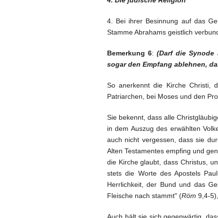
4. Die jüdische Religion
4. Bei ihrer Besinnung auf das G
Stamme Abrahams geistlich verbund
Bemerkung 6
:
(Darf die Synode
sogar den Empfang ablehnen, da
So anerkennt die Kirche Christi,
Patriarchen, bei Moses und den Pro
Sie bekennt, dass alle Christgläub
in dem Auszug des erwählten Volke
auch nicht vergessen, dass sie du
Alten Testamentes empfing und genä
die Kirche glaubt, dass Christus, u
stets die Worte des Apostels Pa
Herrlichkeit, der Bund und das G
Fleische nach stammt" (
Röm
9,4-5)
Auch hält sie sich gegenwärtig, da