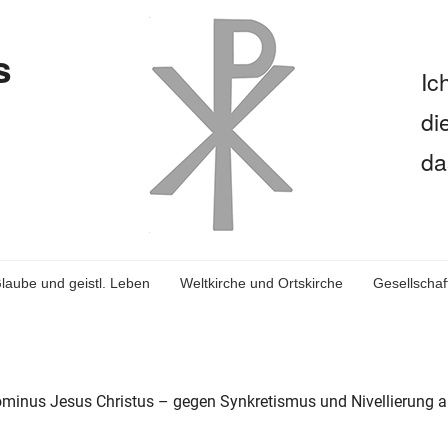
s
Ic
di
da
laube und geistl. Leben
Weltkirche und Ortskirche
Gesellschaf
Dominus Jesus Christus – gegen Synkretismus und Nivellierung al