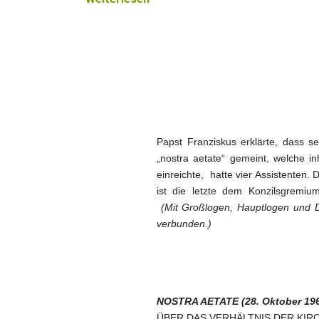
Papst Franziskus erklärte, dass s
„nostra aetate“ gemeint, welche i
einreichte, hatte vier Assistenten.
ist die letzte dem Konzilsgremiu
(
Mit Großlogen, Hauptlogen und Dis
verbunden.)
NOSTRA AETATE (28. Oktober 19
ÜBER DAS VERHÄLTNIS DER KIR