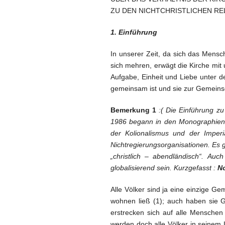
ZU DEN NICHTCHRISTLICHEN RE
1. Einführung
In unserer Zeit, da sich das Mens
sich mehren, erwägt die Kirche mit 
Aufgabe, Einheit und Liebe unter 
gemeinsam ist und sie zur Gemeinsc
Bemerkung 1
:( Die Einführung zu
1986 begann in den Monographien di
der Kolionalismus und der Imper
Nichtregierungsorganisationen. Es g
„christlich – abendländisch“. A
globalisierend sein. Kurzgefasst :
No
Alle Völker sind ja eine einzige 
wohnen ließ (1); auch haben sie G
erstrecken sich auf alle Menschen (
werden doch alle Völker in seinem 