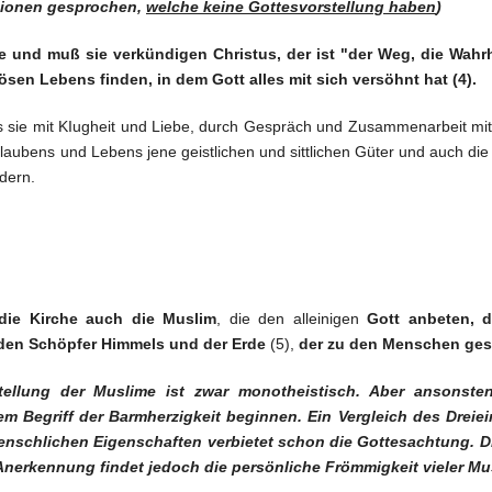
igionen gesprochen,
welche keine Gottesvorstellung haben
)
ie und muß sie verkündigen Christus, der ist "der Weg, die Wahr
ösen Lebens finden, in dem Gott alles mit sich versöhnt hat (4).
s sie mit KIugheit und Liebe, durch Gespräch und Zusammenarbeit mi
laubens und Lebens jene geistlichen und sittlichen Güter und auch die s
dern.
die Kirche auch die Muslim
, die den alleinigen
Gott anbeten, 
den Schöpfer Himmels und der Erde
(5),
der zu den Menschen ges
stellung der Muslime ist zwar monotheistisch. Aber ansonste
em Begriff der Barmherzigkeit beginnen. Ein Vergleich des Dreie
enschlichen Eigenschaften verbietet schon die Gottesachtung. D
 Anerkennung findet jedoch die persönliche Frömmigkeit vieler Mu