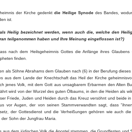
eheimnis der Kirche gedenkt
die Heilige Synode
des Bandes, wodur
en ist.
 als Heilig bezeichnet werden, wenn auch die, welche den Heil
ran teilgenommen haben und Ihre Meinung eingeflossen ist?)
 dass nach dem Heilsgeheimnis Gottes die Anfänge ihres Glaubens
pheten finden.
igen als Söhne Abrahams dem Glauben nach (6) in der Berufung dieses
s aus dem Lande der Knechtschaft das Heil der Kirche geheimnisvoll 
rch jenes Volk, mit dem Gott aus unsagbarem Erbarmen den Alten Bu
hrt wird von der Wurzel des guten Ölbaums, in den die Heiden als wild
nser Friede, Juden und Heiden durch das Kreuz versöhnt und beide in s
ulus vor Augen, der von seinen Stammverwandten sagt, dass "ihn
esetz, der Gottesdienst und die Verheißungen gehören wie auch di
, der Sohn der Jungfrau Maria.
ss aus dem jüdischen Volk die Apostel stammen, die Grundfesten und S