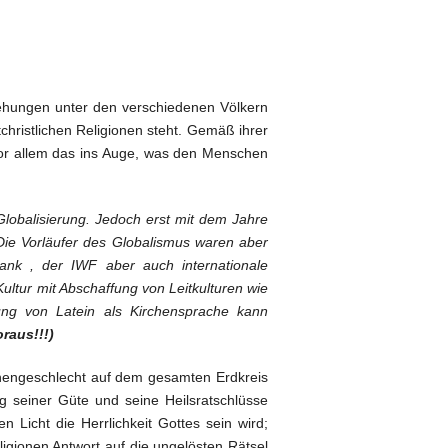
ehungen unter den verschiedenen Völkern
christlichen Religionen steht. Gemäß ihrer
vor allem das ins Auge, was den Menschen
 Globalisierung. Jedoch erst mit dem Jahre
 Die Vorläufer des Globalismus waren aber
ank , der IWF aber auch internationale
Kultur mit Abschaffung von Leitkulturen wie
ung von Latein als Kirchensprache kann
raus!!!)
chengeschlecht auf dem gesamten Erdkreis
g seiner Güte und seine Heilsratschlüsse
n Licht die Herrlichkeit Gottes sein wird;
igionen Antwort auf die ungelösten Rätsel