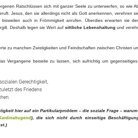
rgenen Ratschlüssen sich mit ganzer Seele zu unterwerfen, so wie Ab
ruft. Jesus, den sie allerdings nicht als Gott anerkennen, verehren s
ie bisweilen auch in Frömmigkeit anrufen. Überdies erwarten sie d
gilt. Deshalb legen sie Wert auf
sittliche Lebenshaltung
und verehr
erte zu manchen Zwistigkeiten und Feindschaften zwischen Christen u
 das Vergangene beiseite zu lassen, sich aufrichtig um gegenseit
sozialen Gerechtigkeit,
zuletzt des Friedens
chen.
tigkeit hier auf ein Partikularproblem – die soziale Frage – warum
Kardinaltugend
), die sich nicht durch einseitige Beschäftigu
st.
)