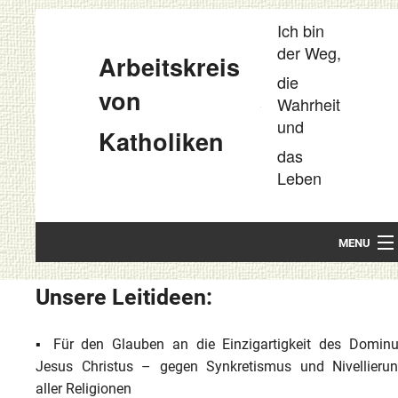
Ich bin
der Weg,
Arbeitskreis
die
von
Wahrheit
und
Katholiken
das
Leben
MENU
Startseite
Unsere Leitideen:
Unsere Leitideen
▪ Für den Glauben an die Einzigartigkeit des Domin
Kompakt
Jesus Christus – gegen Synkretismus und Nivellieru
aller Religionen