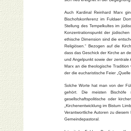
Auch Kardinal Reinhard Marx gin
Bischofskonferenz im Fuldaer Do
Stellung des Tempelkultes im jüdi
Konzentrationspunkt der jüdischen I
ethische Dimension sind die entsch
Religiösen.“ Bezogen auf die Kirc
dass das Geschick der Kirche an der
und Angelpunkt sowie der zentrale A
Marx an die theologische Tradition 
der die eucharistische Feier „Quell
Solche Worte hat man von der Füh
gehört. Die meisten Bischöfe 
gesellschaftspolitische oder kirc
„Kirchenentwicklung im Bistum Limbu
Verantwortliche Autoren zu diesem P
Gemeindepastoral.