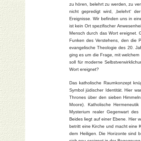
zu hören, belehrt zu werden, zu ver
nicht gepredigt wird, ‚belehrt‘ d
Ereignisse. Wir befinden uns in e
ist kein Ort spezifischer Anwesenhe
Mensch durch das Wort ereignet. 
Funken des Verstehens, den die P
evangelische Theologie des 20. Jah
ging es um die Frage, mit welchem 
soll für moderne Selbstverwirklic
Wort ereignet?
Das katholische Raumkonzept knüpf
Symbol jüdischer Identität. Hier wa
Thrones über den sieben Himmeln 
Moore). Katholische Hermeneuti
Mysterium realer Gegenwart des G
Beides liegt auf einer Ebene. Hie
betritt eine Kirche und macht eine
dem Heiligen. Die Horizonte sind b
sich neu ereignet in der Begegnung