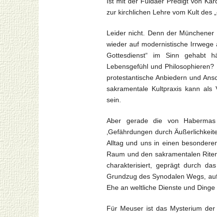
Ist mit der Fuldaer Predigt von K
zur kirchlichen Lehre vom Kult des 
Leider nicht. Denn der Münchener 
wieder auf modernistische Irrwege 
Gottesdienst“ im Sinn gehabt hä
Lebensgefühl und Philosophieren? 
protestantische Anbiedern und Ans
sakramentale Kultpraxis kann als 
sein.
Aber gerade die von Habermas bet
‚Gefährdungen durch Äußerlichkeit
Alltag und uns in einen besondere
Raum und den sakramentalen Riten 
charakterisiert, geprägt durch das
Grundzug des Synodalen Wegs, auf
Ehe an weltliche Dienste und Dinge
Für Meuser ist das Mysterium der 