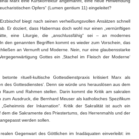
ardinal Marx eine Kurskorrektur angemahnt, eine neue Hinwendung
„eucharistischen Opfers“ (Lumen gentium 11) eingeleitet?
Erzbischof biegt nach seinen verheißungsvollen Ansätzen schnell
ab. Er doziert, dass Habermas doch wohl nur einen „vernünftigen
tte, eine Liturgie, die „anschlussfähig“ sei – an modernes
In den genannten Begriffen kommt es wieder zum Vorschein, das
chließen an Vernunft und Moderne. Nein, nur eine glaubensstarke
Vergegenwärtigung Gottes ein ‚Stachel im Fleisch der Moderne‘
onte rituell-kultische Gottesdienstpraxis kritisiert Marx als
en des Gottesdienstes‘. Denn sie würde uns herauslösen aus dem
n Raum und Rahmen stellen. Darin kommt die Kritik am sakralen
zum Ausdruck, die Bernhard Meuser als katholisches Spezifikum
 „Geheimnis der Inkarnation“. Kritik der Sakralität ist auch ein
 dem die Sakramente des Priestertums, des Herrenmahls und der
 angepasst werden sollen.
realen Gegenwart des Göttlichen im Inadäquaten einverleibt: im