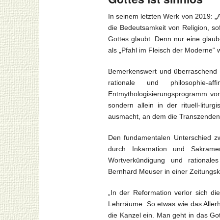
In seinem letzten Werk von 2019: „
die Bedeutsamkeit von Religion, so
Gottes glaubt. Denn nur eine glaub
als „Pfahl im Fleisch der Moderne“ w
Bemerkenswert und überraschend a
rationale und philosophie-a
Entmythologisierungsprogramm von
sondern allein in der rituell-litu
ausmacht, an dem die Transzendenz 
Den fundamentalen Unterschied zw
durch Inkarnation und Sakrament
Wortverkündigung und rationales 
Bernhard Meuser in einer Zeitungs
„In der Reformation verlor sich d
Lehrräume. So etwas wie das Allerh
die Kanzel ein. Man geht in das Got