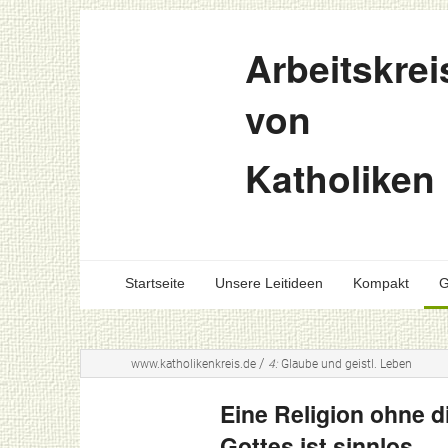
Arbeitskrei
von
Katholiken
Startseite
Unsere Leitideen
Kompakt
G
/
www.katholikenkreis.de
4:
Glaube und geistl. Leben
Eine Religion ohne 
Gottes ist sinnlos