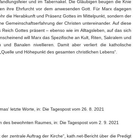
 Wandlungsfeier und im Tabernakel. Die Gläubigen beugen die Knie
en ihre Ehrfurcht vor dem anwesenden Gott. Für Marx dagegen
 mehr die Herabkunft und Präsenz Gottes im Mittelpunkt, sondern der
eine Gemeinschaftserfahrung der Christen untereinander. Auf diese
 Reich Gottes präsent – ebenso wie im Alltagsleben, auf das sich
nscheinend will Marx das Spezifische an Kult, Riten, Sakralem und
 und Banalen nivellieren. Damit aber verliert die katholische
s „Quelle und Höhepunkt des gesamten christlichen Lebens“.
rmas‘ letzte Worte, in: Die Tagespost vom 26. 8. 2021
 des bewohnten Raumes, in: Die Tagespost vom 2. 9. 2021
 der zentrale Auftrag der Kirche“, kath.net-Bericht über die Predigt