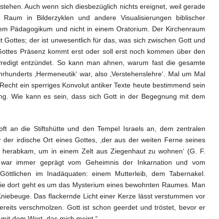
stehen. Auch wenn sich diesbezüglich nichts ereignet, weil gerade
er Raum in Bilderzyklen und andere Visualisierungen biblischer
inem Pädagogikum und nicht in einem Oratorium. Der Kirchenraum
it Gottes; der ist unwesentlich für das, was sich zwischen Gott und
Gottes Präsenz kommt erst oder soll erst noch kommen über den
redigt entzündet. So kann man ahnen, warum fast die gesamte
rhunderts ‚Hermeneutik‘ war, also ‚Verstehenslehre‘. Mal um Mal
Recht ein sperriges Konvolut antiker Texte heute bestimmend sein
hung. Wie kann es sein, dass sich Gott in der Begegnung mit dem
t an die Stiftshütte und den Tempel Israels an, dem zentralen
r der irdische Ort eines Gottes, ‚der aus der weiten Ferne seines
herabkam, um in einem Zelt aus Ziegenhaut zu wohnen‘ (G. F.
k war immer geprägt vom Geheimnis der Inkarnation und vom
öttlichen im Inadäquaten: einem Mutterleib, dem Tabernakel.
r wie dort geht es um das Mysterium eines bewohnten Raumes. Man
 Kniebeuge. Das flackernde Licht einer Kerze lässt verstummen vor
ereits verschmolzen. Gott ist schon geerdet und tröstet, bevor er
 mit dem Wort, das mich meint.“