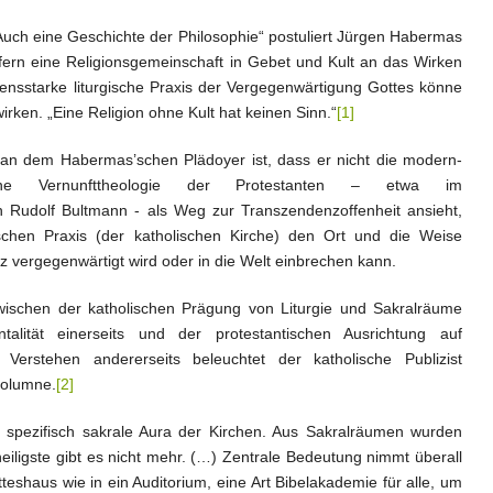
Auch eine Geschichte der Philosophie“ postuliert Jürgen Habermas
fern eine Religionsgemeinschaft in Gebet und Kult an das Wirken
ensstarke liturgische Praxis der Vergegenwärtigung Gottes könne
irken. „Eine Religion ohne Kult hat keinen Sinn.“
[1]
n dem Habermas’schen Plädoyer ist, dass er nicht die modern-
ffine Vernunfttheologie der Protestanten – etwa im
 Rudolf Bultmann - als Weg zur Transzendenzoffenheit ansieht,
rgischen Praxis (der katholischen Kirche) den Ort und die Weise
vergegenwärtigt wird oder in die Welt einbrechen kann.
ischen der katholischen Prägung von Liturgie und Sakralräume
alität einerseits und der protestantischen Ausrichtung auf
Verstehen andererseits beleuchtet der katholische Publizist
kolumne.
[2]
ie spezifisch sakrale Aura der Kirchen. Aus Sakralräumen wurden
eiligste gibt es nicht mehr. (…) Zentrale Bedeutung nimmt überall
teshaus wie in ein Auditorium, eine Art Bibelakademie für alle, um