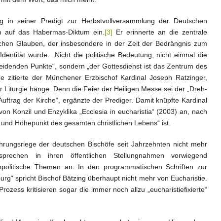
g in seiner Predigt zur Herbstvollversammlung der Deutschen
m auf das Habermas-Diktum ein.
[3]
Er erinnerte an die zentrale
schen Glauben, der insbesondere in der Zeit der Bedrängnis zum
dentität wurde. „Nicht die politische Bedeutung, nicht einmal die
eidenden Punkte“, sondern „der Gottesdienst ist das Zentrum des
he zitierte der Münchener Erzbischof Kardinal Joseph Ratzinger,
 Liturgie hänge. Denn die Feier der Heiligen Messe sei der „Dreh-
uftrag der Kirche“, ergänzte der Prediger. Damit knüpfte Kardinal
von Konzil und Enzyklika „Ecclesia in eucharistia“ (2003) an, nach
e und Höhepunkt des gesamten christlichen Lebens“ ist.
rungsriege der deutschen Bischöfe seit Jahrzehnten nicht mehr
sprechen in ihren öffentlichen Stellungnahmen vorwiegend
henpolitische Themen an. In den programmatischen Schriften zur
rg“ spricht Bischof Bätzing überhaupt nicht mehr von Eucharistie.
rozess kritisieren sogar die immer noch allzu „eucharistiefixierte“