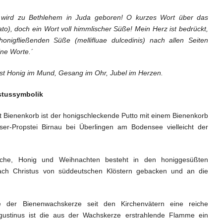
, wird zu Bethlehem in Juda geboren! O kurzes Wort über das
to), doch ein Wort voll himmlischer Süße! Mein Herz ist bedrückt,
onigfließenden Süße (mellifluae dulcedinis) nach allen Seiten
ine Worte.´
st Honig im Mund, Gesang im Ohr, Jubel im Herzen.
stussymbolik
 Bienenkorb ist der honigschleckende Putto mit einem Bienenkorb
ser-Propstei Birnau bei Überlingen am Bodensee vielleicht der
rche, Honig und Weihnachten besteht in den honiggesüßten
ch Christus von süddeutschen Klöstern gebacken und an die
e der Bienenwachskerze seit den Kirchenvätern eine reiche
Augustinus ist die aus der Wachskerze erstrahlende Flamme ein