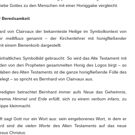
Liebe Gottes zu den Menschen mit einer Honiggabe vergleicht.
r Beredsamkeit
ard von Clairvaux der bekannteste Heilige im Symbolkontext von
or mellifluus
genannt – der Kirchenlehrer mit honigfließender
it einem Bienenkorb dargestellt.
inhaltliches Symbolbild gebraucht: So wird das Alte Testament mit
 den von den Propheten gesammelten Honig des Logos birgt – so
aben des Alten Testaments ist die ganze honigfließende Fülle des
egt – so spricht es Bernhard von Clairvaux aus.
redigten betrachtet Bernhard immer aufs Neue das Geheimnis,
eremia
Himmel und Erde erfüllt
, sich zu einem
verbum infans
, zu
rippe kleinmacht.
ift sagt Gott nur ein Wort aus: sein eingeborenes Wort, in dem er
ard sind die
vielen Worte
des Alten Testaments auf das neue
esus Christus: