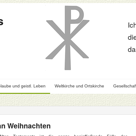
s
Ic
di
da
laube und geistl. Leben
Weltkirche und Ortskirche
Gesellschaf
an Weihnachten