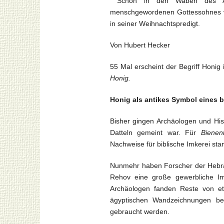
Schon in den Waben des Alte
menschgewordenen Gottessohnes ver
in seiner Weihnachtspredigt.
Von Hubert Hecker
55 Mal erscheint der Begriff Honig
Honig.
Honig als antikes Symbol eines
Bisher gingen Archäologen und His
Datteln gemeint war. Für
Bienen
Nachweise für biblische Imkerei sta
Nunmehr haben Forscher der Hebräi
Rehov eine große gewerbliche Im
Archäologen fanden Reste von et
ägyptischen Wandzeichnungen be
gebraucht werden.