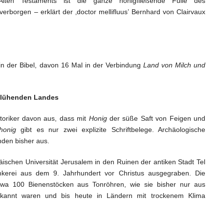
n Testaments ist die ganze honigfließende Fülle des
borgen – erklärt der ‚doctor mellifluus’ Bernhard von Clairvaux
 in der Bibel, davon 16 Mal in der Verbindung
Land von Milch und
 blühenden Landes
toriker davon aus, dass mit
Honig
der süße Saft von Feigen und
honig
gibt es nur zwei explizite Schriftbelege. Archäologische
nden bisher aus.
schen Universität Jerusalem in den Ruinen der antiken Stadt Tel
kerei aus dem 9. Jahrhundert vor Christus ausgegraben. Die
wa 100 Bienenstöcken aus Tonröhren, wie sie bisher nur aus
kannt waren und bis heute in Ländern mit trockenem Klima