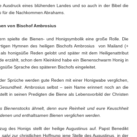
ke Ausdruck eines blühenden Landes und so auch in der Bibel die
s
für die Nachkommen Abrahams.
en von Bischof Ambrosius
tern spielte die Bienen- und Honigsymbolik eine große Rolle. Die
rtigen Hymnen des heiligen Bischofs Ambrosius von Mailand (+
als honigsüße Reden gelobt und später mit dem Heiligenattribut
de erzählt, schon dem Kleinkind habe ein Bienenschwarm Honig in
igsüße Sprache des späteren Bischofs eingeleitet.
h der Sprüche werden gute Reden mit einer Honigwabe verglichen,
 Gesundheit
. Ambrosius selbst – sein Name erinnert noch an die
tellt in seinen Predigten die Biene als Lebensvorbild der Christen
es Bienenstocks ähnelt, denn eure Reinheit und eure Keuschheit
eidenen und enthaltsamen Bienen verglichen werden.
g des Honigs stellt der heilige Augustinus auf. Papst Benedikt
 salvi
zur christlichen Hoffnung jene Stelle des Augustinus, in der