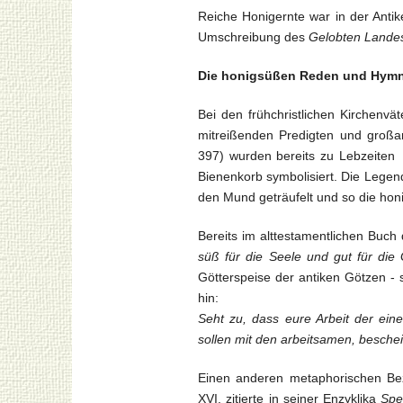
Reiche Honigernte war in der Anti
Umschreibung des
Gelobten Lande
Die honigsüßen Reden und Hymn
Bei den frühchristlichen Kirchenvä
mitreißenden Predigten und großa
397) wurden bereits zu Lebzeiten 
Bienenkorb symbolisiert. Die Legen
den Mund geträufelt und so die hon
Bereits im alttestamentlichen Buc
süß für die Seele und gut für die
Götterspeise der antiken Götzen - s
hin:
Seht zu, dass eure Arbeit der ein
sollen mit den arbeitsamen, besch
Einen anderen metaphorischen Bezu
XVI. zitierte in seiner Enzyklika
Spe