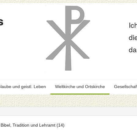
s
Ic
di
da
laube und geistl. Leben
Weltkirche und Ortskirche
Gesellschaf
bel, Tradition und Lehramt (14)