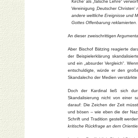
Kirche‘ als „falsche Lehre“ verwor
Vereinigung ‚Deutscher Christen‘
andere weltliche Ereignisse und M
Gottes Offenbarung reklamierten
.
An dieser zweischrittigen Argumenta
Aber Bischof Bätzing reagierte da
der Beispielerklärung skandalisier
und ein „absurder Vergleich“. Wenn
entschuldigte, würde er den groß
Skandalecho der Medien verstärkte
Doch der Kardinal ließ sich d
Skandalisierung nicht von einer s
darauf: Die Zeichen der Zeit müss
und bösen – wie eben die der Naziz
Schrift und Tradition gestellt wer
kritische Rückfrage an dem Orienti