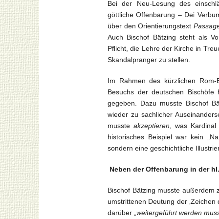
Bei der Neu-Lesung des einschläg
göttliche Offenbarung – Dei Verbu
über den Orientierungstext
Passage
Auch Bischof Bätzing steht als V
Pflicht, die Lehre der Kirche in Tre
Skandalpranger zu stellen.
Im Rahmen des kürzlichen Rom-Be
Besuchs der deutschen Bischöfe h
gegeben. Dazu musste Bischof Bä
wieder zu sachlicher Auseinanders
musste
akzeptieren
, was Kardinal
historisches Beispiel war kein „N
sondern eine geschichtliche Illustri
Neben der Offenbarung in der hl.
Bischof Bätzing musste außerdem z
umstrittenen Deutung der ‚Zeichen 
darüber „
weitergeführt werden mus