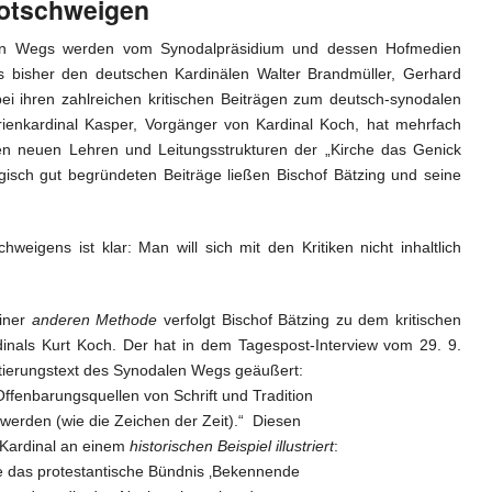
totschweigen
alen Wegs werden vom Synodalpräsidium und dessen Hofmedien
s bisher den deutschen Kardinälen Walter Brandmüller, Gerhard
ei ihren zahlreichen kritischen Beiträgen zum deutsch-synodalen
enkardinal Kasper, Vorgänger von Kardinal Koch, hat mehrfach
en neuen Lehren und Leitungsstrukturen der „Kirche das Genick
gisch gut begründeten Beiträge ließen Bischof Bätzing und seine
hweigens ist klar: Man will sich mit den Kritiken nicht inhaltlich
einer
anderen Methode
verfolgt Bischof Bätzing zu dem kritischen
dinals Kurt Koch. Der hat in dem Tagespost-Interview vom 29. 9.
ntierungstext des Synodalen Wegs geäußert:
 Offenbarungsquellen von Schrift und Tradition
rden (wie die Zeichen der Zeit).“ Diesen
 Kardinal an einem
historischen Beispiel illustriert
:
te das protestantische Bündnis ‚Bekennende