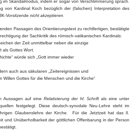
zing im Skandalmodus, indem er sogar von Verschlimmerung sprach.
g von Kardinal Koch bezüglich der (falschen) Interpretation des
DBK-Vorsitzende
nicht akzeptieren
.
enden Passagen des Orientierungstext zu rechtfertigen, bestätigte
erechtigung der Sachkritik des römisch-vatikanischen Kardinals:
 Zeichen der Zeit unmittelbar neben die einzige
t als Gottes Wort.
hichte“ würde sich „Gott immer wieder
sondern auch aus säkularen „Zeitereignissen und
 Willen Gottes für die Menschen und die Kirche“
nen Aussagen auf eine
Relativierung der hl. Schrift
als eine unter
quellen festgelegt. Diese deutsch-synodale Neu-Lehre steht im
rigen Glaubenslehre der Kirche. Für die Jetztzeit hat das II.
keit und Unüberholbarkeit der göttlichen Offenbarung in der Person
estätigt.