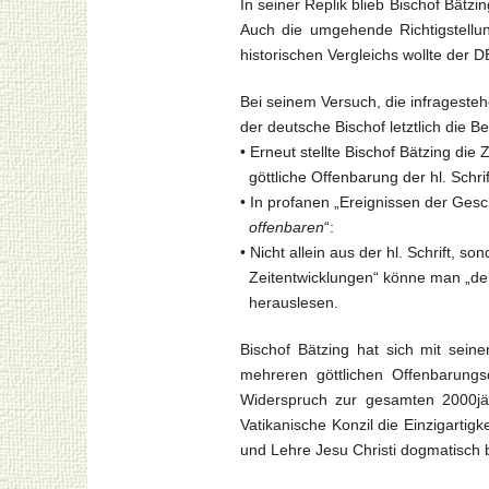
In seiner Replik blieb Bischof Bät
Auch die umgehende Richtigstellun
historischen Vergleichs wollte der 
Bei seinem Versuch, die infragesteh
der deutsche Bischof letztlich die B
• Erneut stellte Bischof Bätzing die
göttliche Offenbarung der hl. Schrif
• In profanen „Ereignissen der Gesc
offenbaren
“:
• Nicht allein aus der hl. Schrift, 
Zeitentwicklungen“ könne man „den
herauslesen.
Bischof Bätzing hat sich mit sei
mehreren göttlichen Offenbarungs
Widerspruch zur gesamten 2000jäh
Vatikanische Konzil die Einzigartig
und Lehre Jesu Christi dogmatisch b