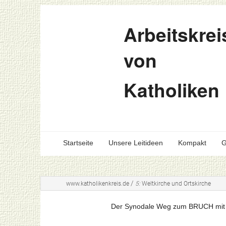
Arbeitskrei
von
Katholiken
Startseite
Unsere Leitideen
Kompakt
G
/
www.katholikenkreis.de
5:
Weltkirche und Ortskirche
Der Synodale Weg zum BRUCH mit Bi