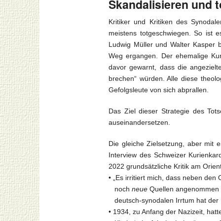
Skandalisieren und 
Kritiker und Kritiken des Synod
meistens totgeschwiegen. So ist e
Ludwig Müller und Walter Kasper b
Weg ergangen. Der ehemalige Kuri
davor gewarnt, dass die angezielt
brechen“ würden. Alle diese theolo
Gefolgsleute von sich abprallen.
Das Ziel dieser Strategie des Totsc
auseinandersetzen.
Die gleiche Zielsetzung, aber mit 
Interview des Schweizer Kurienkar
2022 grundsätzliche Kritik am Orie
• „Es irritiert mich, dass neben den
noch
neue
Quellen angenommen we
deutsch-synodalen Irrtum hat der
• 1934, zu Anfang der Nazizeit, hat