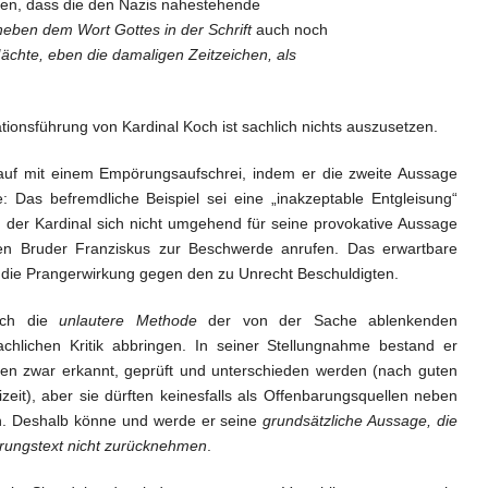
fen, dass die den Nazis nahestehende
neben dem Wort Gottes in der Schrift
auch noch
ächte, eben die damaligen Zeitzeichen, als
tionsführung von Kardinal Koch ist sachlich nichts auszusetzen.
rauf mit einem Empörungsaufschrei, indem er die zweite Aussage
te: Das befremdliche Beispiel sei eine „inakzeptable Entgleisung“
 der Kardinal sich nicht umgehend für seine provokative Aussage
en Bruder Franziskus zur Beschwerde anrufen. Das erwartbare
 die Prangerwirkung gegen den zu Unrecht Beschuldigten.
urch die
unlautere Methode
der von der Sache ablenkenden
achlichen Kritik abbringen. In seiner Stellungnahme bestand er
ten zwar erkannt, geprüft und unterschieden werden (nach guten
eit), aber sie dürften keinesfalls als Offenbarungsquellen neben
den. Deshalb könne und werde er seine
grundsätzliche Aussage, die
erungstext nicht zurücknehmen
.