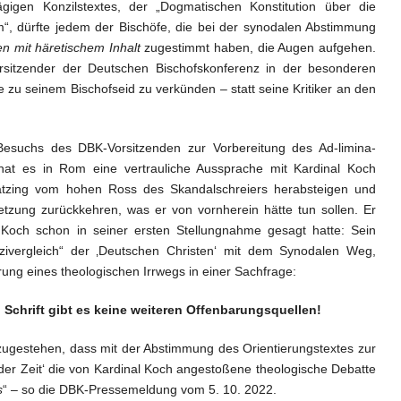
igen Konzilstextes, der „Dogmatischen Konstitution über die
m“, dürfte jedem der Bischöfe, die bei der synodalen Abstimmung
n mit häretischem Inhalt
zugestimmt haben, die Augen aufgehen.
orsitzender der Deutschen Bischofskonferenz in der besonderen
ue zu seinem Bischofseid zu verkünden – statt seine Kritiker an den
suchs des DBK-Vorsitzenden zur Vorbereitung des Ad-limina-
at es in Rom eine vertrauliche Aussprache mit Kardinal Koch
tzing vom hohen Ross des Skandalschreiers herabsteigen und
etzung zurückkehren, was er von vornherein hätte tun sollen. Er
 Koch schon in seiner ersten Stellungnahme gesagt hatte: Sein
azivergleich“ der ‚Deutschen Christen‘ mit dem Synodalen Weg,
erung eines theologischen Irrwegs in einer Sachfrage:
 Schrift gibt es keine weiteren Offenbarungsquellen!
ugestehen, dass mit der Abstimmung des Orientierungstextes zur
der Zeit‘ die von Kardinal Koch angestoßene theologische Debatte
s
“ – so die DBK-Pressemeldung vom 5. 10. 2022.