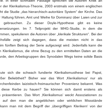
e. In einer schmalen Passage sprechen die Autoren Kritik an
ter der Klerikalismus-Theorie, 2003 erstmals von einem englischen
eht die Studie „das hierarchisch-autoritäre System“ der Kirche. Das
er Haltung führen, Amt und Weihe für Dominanz über Laien und zur
 gebrauchen. Zu dieser Doyle-Hypothese gibt es keine
ndersetzungen. Im 7. Teilprojekt der MHG-Studie, in dem die
men, spekulieren die Autoren über „klerikale Strukturen“. Bei der
chsfälle zeigt sich dagegen, dass die meisten nicht in das
m fünften Beitrag der Serie aufgezeigt wird. Jedenfalls kann die
Klerikalismus, die ohne Bezug zu den ermittelten Daten an die
urde, den Arbeitsgruppen des Synodalen Wegs keine solide Basis
te sich die schwach fundierte Klerikalismusthese bei Papst,
er Beliebtheit? Bisher war das Wort ‚Klerikalismus‘ nur als
irchenfeinden laizistisch-freimaurischer Provenienz bekannt. Was
in diese Kerbe zu hauen? Sie können sich damit erstens als
tisch präsentieren. Das Wort ‚Klerikalismus‘ weckt Assoziationen zu
r, auf den man die angeblichen oder wirklichen Missstände
kann man mit dem Begriff der ‚übergriffigen Klerikern‘ von der