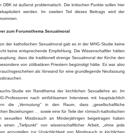
 DBK ist äußerst problematisch. Die kritischen Punkte sollen hier
apituliert werden. Im zweiten Teil dieses Beitrags wird der
genommen.
ver zum Forumsthema Sexualmoral
 der katholischen Sexualmoral gab es in der MHG-Studie keine
echt keine entsprechende Empfehlung. Die Wissenschaftler hätten
auptung, dass die traditionell strenge Sexualmoral der Kirche den
esondere von zölibatären Priestern begünstigt hätte. Es war also
rauchsgeschehen als Vorwand für eine grundlegende Neufassung
missbrauchen.
chs-Studie ein Randthema der kirchlichen Sexuallehre an. Im
MHG-Professoren nach einfühlsamen Interviews mit hauptsächlich
ern die „
Vermutung“
in den Raum, dass „gesellschaftliche
ichen Beziehungen … sowie eine für Teile der römisch-katholischen
m sexuellen Missbrauch an Minderjährigen beigetragen haben
 einen „Tiefpunkt“ von wissenschaftlicher Arbeit, „ohne jede
 anzustellen zur Ursächlichkeit von Missbrauch in kirchlichen