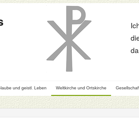
s
Ic
di
da
laube und geistl. Leben
Weltkirche und Ortskirche
Gesellschaf