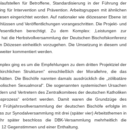
aufstellen für Betroffene, Standardisierung in der Führung der
ing für Intervention und Prävention. Arbeitsgruppen mit ähnlichen
esen eingerichtet worden. Auf nationaler wie diözesaner Ebene ist
chlüssen und Veröffentlichungen vorangeschritten. Die Projekt- und
esentlichen berechtigt. Zu dem Komplex: ‚Leistungen zur
 hat die Herbstvollversammlung der Deutschen Bischofskonferenz
en Diözesen einheitlich vorzugehen. Die Umsetzung in diesem und
t weiter kommentiert werden.
mplex ging es um die Empfehlungen zu dem dritten Projektziel der
kirchlichen Strukturen“ einschließlich der Morallehre, die das
ätten. Die Bischöfe nannten damals ausdrücklich die „zölibatäre
holischen Sexualmoral“. Die sogenannten systemischen Ursachen
lern und Vertretern des Zentralkomitees der deutschen Katholiken
chsprozess“ erörtert werden. Damit waren die Grundzüge des
r Frühjahrsvollversammlung der deutschen Bischöfe erfolgte im
s zur Synodalversammlung mit drei (später vier) Arbeitsthemen in
hr später beschloss die DBK-Versammlung mehrheitlich die
, 12 Gegenstimmen und einer Enthaltung.