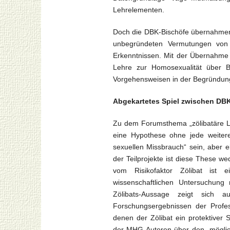
Lehrelementen.
Doch die DBK-Bischöfe übernahmen 
unbegründeten Vermutungen von P
Erkenntnissen. Mit der Übernahme 
Lehre zur Homosexualität über 
Vorgehensweisen in der Begründun
Abgekartetes Spiel zwischen D
Zu dem Forumsthema „zölibatäre L
eine Hypothese ohne jede weiter
sexuellen Missbrauch“ sein, aber 
der Teilprojekte ist diese These w
vom Risikofaktor Zölibat ist 
wissenschaftlichen Untersuchung 
Zölibats-Aussage zeigt sich
Forschungsergebnissen der Profess
denen der Zölibat ein protektiver
der MHG-Autoren über den „möglich