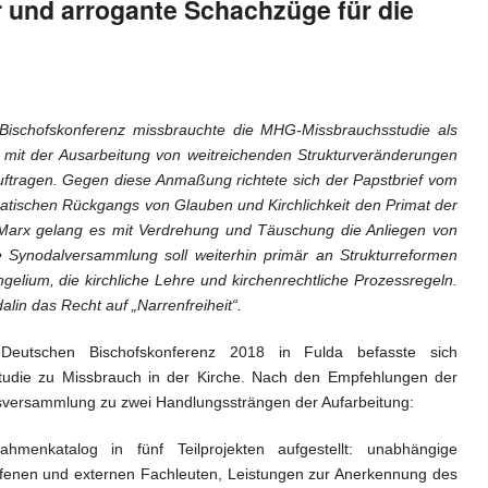
und arrogante Schachzüge für die
ischofskonferenz missbrauchte die MHG-Missbrauchsstudie als
 mit der Ausarbeitung von weitreichenden Strukturveränderungen
uftragen. Gegen diese Anmaßung richtete sich der Papstbrief vom
atischen Rückgangs von Glauben und Kirchlichkeit den Primat der
l Marx gelang es mit Verdrehung und Täuschung die Anliegen von
 Synodalversammlung soll weiterhin primär an Strukturreformen
elium, die kirchliche Lehre und kirchenrechtliche Prozessregeln.
lin das Recht auf „Narrenfreiheit“.
 Deutschen Bischofskonferenz 2018 in Fulda befasste sich
udie zu Missbrauch in der Kirche. Nach den Empfehlungen der
hofsversammlung zu zwei Handlungssträngen der Aufarbeitung:
enkatalog in fünf Teilprojekten aufgestellt: unabhängige
ffenen und externen Fachleuten, Leistungen zur Anerkennung des