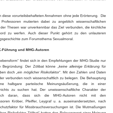
diese vorurteilsbehafteten Annahmen ohne jede Erörterung. Die
rofessoren mutierten dabei zu angeblich wissenschaftlichen
der Thesen war unverkennbar das Ziel verbunden, die kirchliche
Bord zu werfen. Auch dieser Punkt gehört zu den unlauteren
gsgeschichte zum Forumsthema Sexualmoral.
BK-Führung und MHG-Autoren
ebensform“ findet sich in den Empfehlungen der MHG-Studie nur
e Begründung: Der Zölibat könne „
keine alleinige Erklärung
für
eben doch „ein
möglicher Risikofaktor
“. Mit den Zahlen und Daten
eder verbunden noch wissenschaftlich zu belegen. Die Behauptung
eine halbgare parteiische Meinungsäußerung, die in einer
nichts zu suchen hat. Der unwissenschaftliche Charakter der
 auch daran, dass sich die MHG-Autoren nicht mit den
oren Kröber, Pfeiffer, Leygraf u. a. auseinandersetzten, nach
 Schutzfaktor für Missbrauchsversuchungen ist. Die Mutmaßungen
en Risikofaktor Zölibat“ hatten den Relevanzwert einer Meinung