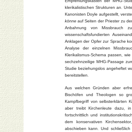
Empfehlungskasten der MHG-Studi
klerikalistischen Strukturen an. Un
Kanonisten Doyle aufgestellt, verst
könne
auf Seiten der Priester zu d
Anbahnung von Missbrauch zu
wissenschaftsfundierten Auseina
Anklagen der Opfer zur Sprache kom
Analyse der einzelnen Missbrau
Klerikalismus-Schema passen, wie i
sechzehnzeilige MHG-Passage zum 
Studie beziehungslos angeheftet w
bereitstellen.
Aus welchen Gründen aber erfreu
Bischöfen und Theologen so groß
Kampfbegriff von selbsterklärten K
aber treibt Kirchenleute dazu, 
fortschrittlich und institutionskri
dem konservativen Kirchensekto
abschieben kann. Und schließlich 