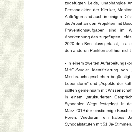
zugefügten Leids, unabhängige Anl
Personalakten der Kleriker, Monitor
Aufträgen sind auch in einigen Diöz
die Arbeit an den Projekten mit Bes
Präventionsaufgaben sind im W
Anerkennung des zugefügten Leids‘
2020 den Beschluss gefasst, in all
den anderen Punkten soll hier nich
- In einem zweiten Aufarbeitungsko
MHG-Studie: Identifizierung von „
Missbrauchsgeschehen begünstigt h
Lebensform“ und „Aspekte der kat
sollten gemeinsam mit Wissenschaft
in einem „strukturierten Gesprä
Synodalen Wegs festgelegt. In de
März 2019 der einstimmige Beschlus
Foren. Wiederum ein halbes Ja
Synodalstatuten mit 51 Ja-Stimmen