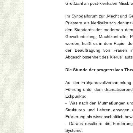
Großzahl an post-klerikalen Missbra
Im Synodalforum zur ‚Macht und Gew
Priestern als klerikalistisch denun
den Standards der modernen demok
Gewaltenteilung, Machtkontrolle, 
werden, heißt es in dem Papier der
der Beauftragung von Frauen i
Abgeschlossenheit des Klerus“ auf
Die Stunde der progressiven Th
Auf der Frühjahrsvollversammlung
Führung unter dem dramatisierende
Eckpunkte:
- Was nach den Mutmaßungen und M
Strukturen und Lehren erwogen 
Erörterung als wissenschaftlich be
- Daraus resultiere die Forderung
Systeme.