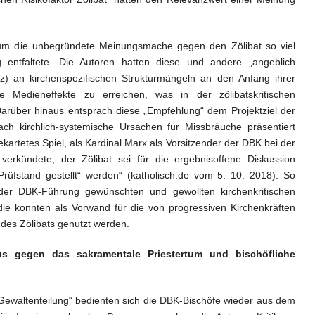
um die unbegründete Meinungsmache gegen den Zölibat so viel
 entfaltete. Die Autoren hatten diese und andere „angeblich
z) an kirchenspezifischen Strukturmängeln an den Anfang ihrer
e Medieneffekte zu erreichen, was in der zölibatskritischen
Darüber hinaus entsprach diese „Empfehlung“ dem Projektziel der
ach kirchlich-systemische Ursachen für Missbräuche präsentiert
ekartetes Spiel, als Kardinal Marx als Vorsitzender der DBK bei der
erkündete, der Zölibat sei für die ergebnisoffene Diskussion
üfstand gestellt“ werden“ (katholisch.de vom 5. 10. 2018). So
 der DBK-Führung gewünschten und gewollten kirchenkritischen
e konnten als Vorwand für die von progressiven Kirchenkräften
des Zölibats genutzt werden.
us gegen das sakramentale Priestertum und bischöfliche
waltenteilung“ bedienten sich die DBK-Bischöfe wieder aus dem