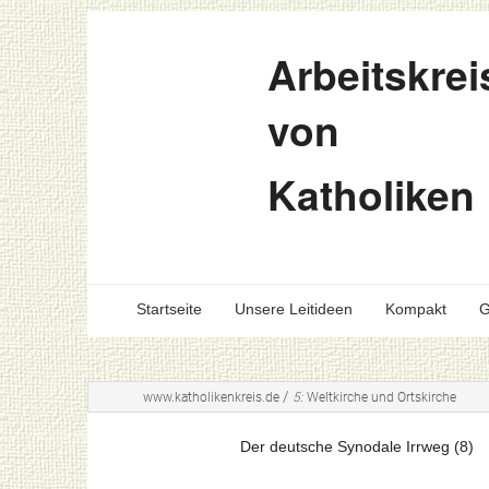
Arbeitskrei
von
Katholiken
Startseite
Unsere Leitideen
Kompakt
G
/
www.katholikenkreis.de
5:
Weltkirche und Ortskirche
Der deutsche Synodale Irrweg (8)