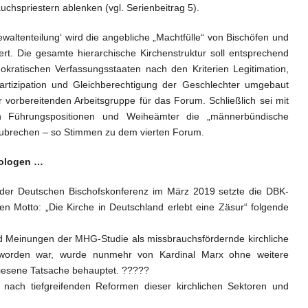
uchspriestern ablenken (vgl. Serienbeitrag 5).
altenteilung‘ wird die angebliche „Machtfülle“ von Bischöfen und
ziert. Die gesamte hierarchische Kirchenstruktur soll entsprechend
ratischen Verfassungsstaaten nach den Kriterien Legitimation,
Partizipation und Gleichberechtigung der Geschlechter umgebaut
 vorbereitenden Arbeitsgruppe für das Forum. Schließlich sei mit
n Führungspositionen und Weiheämter die „männerbündische
zubrechen – so Stimmen zu dem vierten Forum.
eologen …
 der Deutschen Bischofskonferenz im März 2019 setzte die DBK-
n Motto: „Die Kirche in Deutschland erlebt eine Zäsur“ folgende
einungen der MHG-Studie als missbrauchsfördernde kirchliche
worden war, wurde nunmehr von Kardinal Marx ohne weitere
wiesene Tatsache behauptet. ?????
 nach tiefgreifenden Reformen dieser kirchlichen Sektoren und