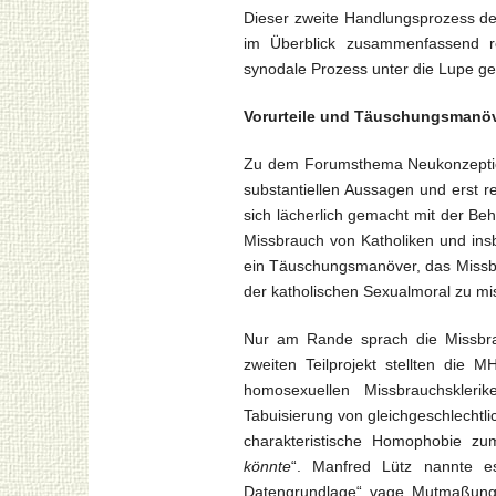
Dieser zweite Handlungsprozess der
im Überblick zusammenfassend rek
synodale Prozess unter die Lupe 
Vorurteile und Täuschungsmanö
Zu dem Forumsthema Neukonzeption
substantiellen Aussagen und erst r
sich lächerlich gemacht mit der Beh
Missbrauch von Katholiken und insb
ein Täuschungsmanöver, das Missb
der katholischen Sexualmoral zu 
Nur am Rande sprach die Missbrau
zweiten Teilprojekt stellten die 
homosexuellen Missbrauchsklerik
Tabuisierung von gleichgeschlechtl
charakteristische Homophobie zu
könnte
“. Manfred Lütz nannte es
Datengrundlage“ vage Mutmaßungen