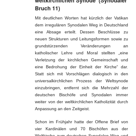
weltkirchlichen Synode (Synodaler
Glaube und geistl. Leben
Bruch 11)
Weltkirche und Ortskirche
Mit deutlichen Worten hat kürzlich der Vatikan
dem irregulären Synodalen Weg in Deutschland
Gesellschaft und Staat
eine Absage erteilt. Dessen Beschlüsse zu
neuen Strukturen und Leitungsformen sowie zu
Impressum
grundstürzenden Veränderungen an
katholischer Lehre und Moral stellten „eine
Verletzung der kirchlichen Gemeinschaft und
eine Bedrohung der Einheit der Kirche“ dar.
Statt sich mit Vorschlägen dialogisch in den
universalkirchlichen Prozess der Weltsynode
einzubringen, entfernt sich die Mehrzahl der
deutschen Bischöfe und Synodalen immer
weiter von der weltkirchlichen Katholizität durch
Anpassung an den Zeitgeist.
Schon im Frühjahr hatte der Offene Brief von
vier Kardinälen und 70 Bischöfen aus der
Weltkirche zum deutschen Synodalen Weg und