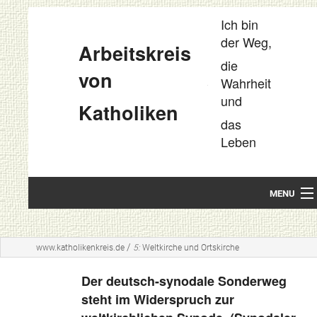
Ich bin
der Weg,
Arbeitskreis
die
von
Wahrheit
und
Katholiken
das
Leben
MENU
Startseite
/
www.katholikenkreis.de
5:
Weltkirche und Ortskirche
Unsere Leitideen
Der deutsch-synodale Sonderweg
Kompakt
steht im Widerspruch zur