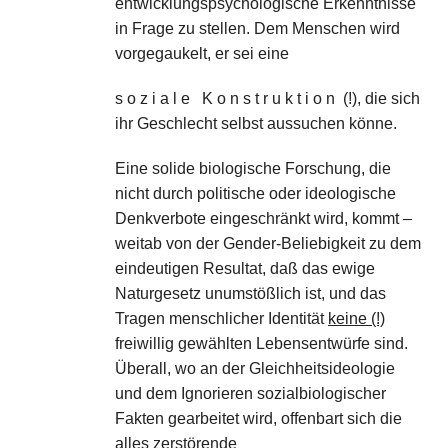
entwicklungspsychologische Erkenntnisse
in Frage zu stellen. Dem Menschen wird
vorgegaukelt, er sei eine
s o z i a l e K o n s t r u k t i o n (!), die sich
ihr Geschlecht selbst aussuchen könne.
Eine solide biologische Forschung, die
nicht durch politische oder ideologische
Denkverbote eingeschränkt wird, kommt –
weitab von der Gender-Beliebigkeit zu dem
eindeutigen Resultat, daß das ewige
Naturgesetz unumstößlich ist, und das
Tragen menschlicher Identität
keine (!)
freiwillig gewählten Lebensentwürfe sind.
Überall, wo an der Gleichheitsideologie
und dem Ignorieren sozialbiologischer
Fakten gearbeitet wird, offenbart sich die
alles zerstörende