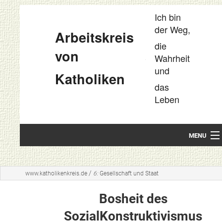
Ich bin
der Weg,
Arbeitskreis
die
von
Wahrheit
und
Katholiken
das
Leben
MENU
Startseite
/
www.katholikenkreis.de
6:
Gesellschaft und Staat
Unsere Leitideen
Bosheit des
Kompakt
SozialKonstruktivismus