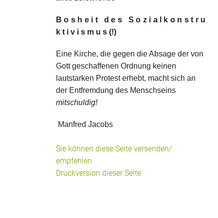
B o s h e i t d e s S o z i a l k o n s t r u
k t i v i s m u s (!)
Eine Kirche, die gegen die Absage der von
Gott geschaffenen Ordnung keinen
lautstarken Protest erhebt, macht sich an
der Entfremdung des Menschseins
mitschuldig!
Manfred Jacobs
Sie können diese Seite versenden/
empfehlen
Druckversion dieser Seite