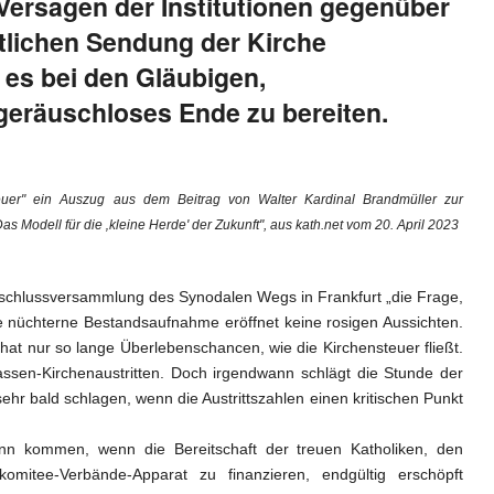
Versagen der Institutionen gegenüber
tlichen Sendung der Kirche
t es bei den Gläubigen,
geräuschloses Ende zu bereiten.
uer" ein Auszug aus dem Beitrag von Walter Kardinal Brandmüller zur
Das Modell für die ‚kleine Herde' der Zukunft", aus kath.net vom 20. April 2023
bschlussversammlung des Synodalen Wegs in Frankfurt „die Frage,
e nüchterne Bestandsaufnahme eröffnet keine rosigen Aussichten.
 hat nur so lange Überlebenschancen, wie die Kirchensteuer fließt.
assen-Kirchenaustritten. Doch irgendwann schlägt die Stunde der
sehr bald schlagen, wenn die Austrittszahlen einen kritischen Punkt
nn kommen, wenn die Bereitschaft der treuen Katholiken, den
komitee-Verbände-Apparat zu finanzieren, endgültig erschöpft