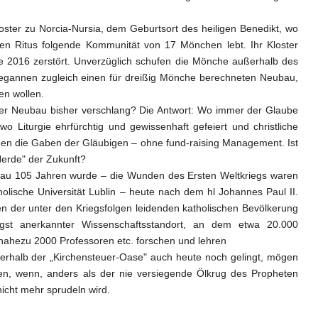
loster zu Norcia-Nursia, dem Geburtsort des heiligen Benedikt, wo
hen Ritus folgende Kommunität von 17 Mönchen lebt. Ihr Kloster
 2016 zerstört. Unverzüglich schufen die Mönche außerhalb des
begannen zugleich einen für dreißig Mönche berechneten Neubau,
n wollen.
der Neubau bisher verschlang? Die Antwort: Wo immer der Glaube
wo Liturgie ehrfürchtig und gewissenhaft gefeiert und christliche
ießen die Gaben der Gläubigen – ohne fund-raising
Management.
Ist
 Herde" der Zukunft?
nau 105 Jahren wurde – die Wunden des Ersten Weltkriegs waren
holische Universität Lublin – heute nach dem hl Johannes Paul II.
 der unter den Kriegsfolgen leidenden katholischen Bevölkerung
ngst anerkannter Wissenschaftsstandort, an dem etwa 20.000
nahezu 2000 Professoren etc. forschen und lehren
rhalb der „Kirchensteuer-Oase" auch heute noch gelingt, mögen
en, wenn, anders als der nie versiegende Ölkrug des Propheten
nicht mehr sprudeln wird.