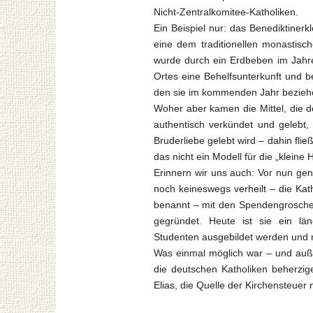
Nicht-Zentralkomitee-Katholiken.
Ein Beispiel nur: das Benediktinerk
eine dem traditionellen monastisc
wurde durch ein Erdbeben im Jahre
Ortes eine Behelfsunterkunft und 
den sie im kommenden Jahr beziehe
Woher aber kamen die Mittel, die 
authentisch verkündet und gelebt, 
Bruderliebe gelebt wird – dahin fl
das nicht ein Modell für die „kleine
Erinnern wir uns auch: Vor nun ge
noch keineswegs verheilt – die Kat
benannt – mit den Spendengroschen
gegründet. Heute ist sie ein lä
Studenten ausgebildet werden und 
Was einmal möglich war – und auße
die deutschen Katholiken beherzig
Elias, die Quelle der Kirchensteuer 