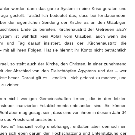
zahler werden dann das ganze System in eine Krise geraten und
Frage gestellt. Tatsächlich bedeutet das, dass bei fortdauerndem
über der eigentlichen Sendung der Kirche es an den Gläubigen
schloses Ende zu bereiten. Kirchenaustritt der Getreuen also?
rsystem ist wahrlich kein Abfall vom Glauben, auch wenn die
r und Tag darauf insistiert, dass der „Kirchenaustritt" die
– mit
all
ihren Folgen. Hat sie hiermit ihr Konto nicht beträchtlich
rael, so steht auch der Kirche, den Christen, in einer zunehmend
elt der Abschied von den Fleischtöpfen Ägyptens und der – wer
te bevor. Darauf gilt es – endlich – sich gefasst zu machen, und
zu ziehen.
nen nicht wenigen Gemeinschaften lernen, die in den letzten
steuer-finanzierten Establishments entstanden sind. Sie können
 Wohl aber mag gesagt sein, dass eine von ihnen in diesem Jahr 34
e das Priesteramt anstreben.
 Kirche" finanziell völlig unabhängig, entfalten aber dennoch ein
reuen sich eben darum der Hochschätzung und Unterstützung der