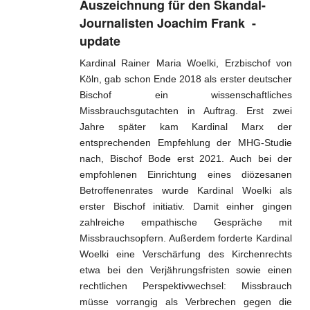
Glaube und geistl. Leben
Auszeichnung für den Skandal-
Journalisten Joachim Frank -
Weltkirche und Ortskirche
update
Gesellschaft und Staat
Kardinal Rainer Maria Woelki, Erzbischof von
Köln, gab schon Ende 2018 als erster deutscher
Impressum
Bischof ein wissenschaftliches
Missbrauchsgutachten in Auftrag. Erst zwei
Jahre später kam Kardinal Marx der
entsprechenden Empfehlung der MHG-Studie
nach, Bischof Bode erst 2021. Auch bei der
empfohlenen Einrichtung eines diözesanen
Betroffenenrates wurde Kardinal Woelki als
erster Bischof initiativ. Damit einher gingen
zahlreiche empathische Gespräche mit
Missbrauchsopfern. Außerdem forderte Kardinal
Woelki eine Verschärfung des Kirchenrechts
etwa bei den Verjährungsfristen sowie einen
rechtlichen Perspektivwechsel: Missbrauch
müsse vorrangig als Verbrechen gegen die