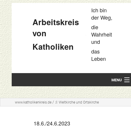
Ich bin
der Weg,
Arbeitskreis
die
von
Wahrheit
und
Katholiken
das
Leben
MENU
Startseite
/
www.katholikenkreis.de
5:
Weltkirche und Ortskirche
Unsere Leitideen
Kompakt
18.6./24.6.2023