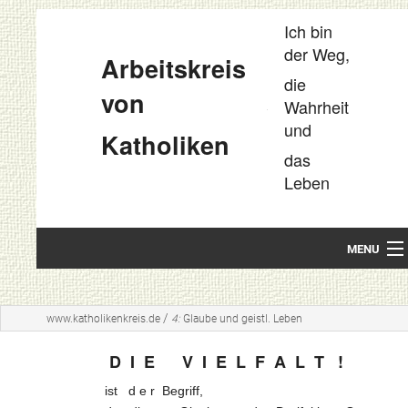
Ich bin
der Weg,
Arbeitskreis
die
von
Wahrheit
und
Katholiken
das
Leben
MENU
Startseite
/
www.katholikenkreis.de
4:
Glaube und geistl. Leben
Unsere Leitideen
D I E V I E L F A L T !
Kompakt
ist d e r Begriff,