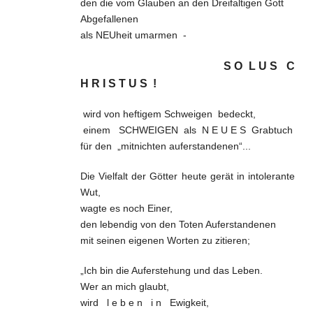
Glaube und geistl. Leben
den die vom Glauben an den Dreifaltigen Gott
Abgefallenen
Weltkirche und Ortskirche
als NEUheit umarmen -
Gesellschaft und Staat
S O L U S C
H R I S T U S !
Impressum
wird von heftigem Schweigen bedeckt,
einem SCHWEIGEN als N E U E S Grabtuch
für den „mitnichten auferstandenen“...
Die Vielfalt der Götter heute gerät in intolerante
Wut,
wagte es noch Einer,
den lebendig von den Toten Auferstandenen
mit seinen eigenen Worten zu zitieren;
„Ich bin die Auferstehung und das Leben.
Wer an mich glaubt,
wird l e b e n i n Ewigkeit,