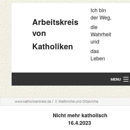
Ich bin
der Weg,
Arbeitskreis
die
von
Wahrheit
und
Katholiken
das
Leben
MENU
Startseite
/
www.katholikenkreis.de
5:
Weltkirche und Ortskirche
Unsere Leitideen
Nicht mehr katholisch
Kompakt
16.4.2023